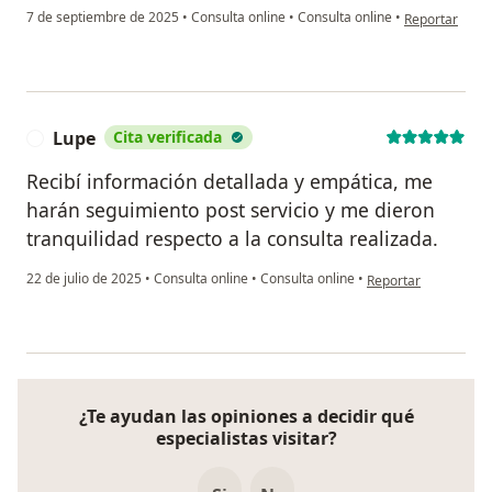
en opinión de
7 de septiembre de 2025
•
Consulta online
•
Consulta online
•
Reportar
Lupe
Cita verificada
L
Recibí información detallada y empática, me
harán seguimiento post servicio y me dieron
tranquilidad respecto a la consulta realizada.
en opinión del usuar
22 de julio de 2025
•
Consulta online
•
Consulta online
•
Reportar
¿Te ayudan las opiniones a decidir qué
especialistas visitar?