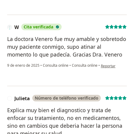
W
Cita verificada
La doctora Venero fue muy amable y sobretodo
muy paciente conmigo, supo atinar al
momento lo que padecía. Gracias Dra. Venero
en opinión del usua
9 de enero de 2025
•
Consulta online
•
Consulta online
•
Reportar
Julieta
Número de teléfono verificado
J
Explica muy bien el diagnostico y trata de
enfocar su tratamiento, no en medicamentos,
sino en cambios que deberia hacer la persona
para mejorar su salud