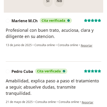
Si
No
Marlene M.Ch
Cita verificada
M
Profesional con buen trato, acuciosa, clara y
diligente en su atencion.
en opinión del usua
13 de junio de 2025
•
Consulta online
•
Consulta online
•
Reportar
Pedro Cuba
Cita verificada
P
Amabilidad, explica paso a paso el tratamiento
a seguir, absuelve dudas, transmite
tranquilidad.
en opinión del usu
21 de mayo de 2025
•
Consulta online
•
Consulta online
•
Reportar