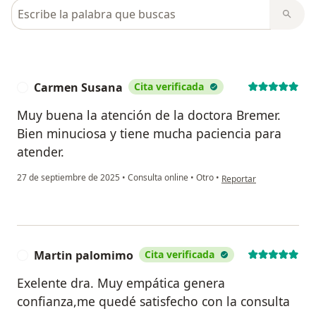
Busca en opiniones
Carmen Susana
Cita verificada
C
Muy buena la atención de la doctora Bremer.
Bien minuciosa y tiene mucha paciencia para
atender.
en opinión del usuario
27 de septiembre de 2025
•
Consulta online
•
Otro
•
Reportar
Martin palomimo
Cita verificada
M
Exelente dra. Muy empática genera
confianza,me quedé satisfecho con la consulta