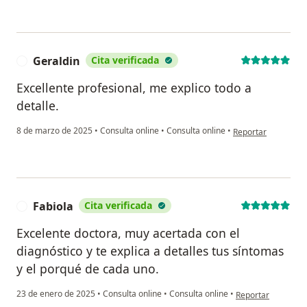
Geraldin
Cita verificada
G
Excellente profesional, me explico todo a
detalle.
en opinión del usua
8 de marzo de 2025
•
Consulta online
•
Consulta online
•
Reportar
Fabiola
Cita verificada
F
Excelente doctora, muy acertada con el
diagnóstico y te explica a detalles tus síntomas
y el porqué de cada uno.
en opinión del usu
23 de enero de 2025
•
Consulta online
•
Consulta online
•
Reportar