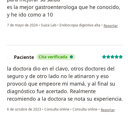
es la mejor gastroenterologa que he conocido,
y he ido como a 10
en opinión del us
7 de mayo de 2024
•
Suiza Lab
•
Endoscopia digestiva alta
•
Reportar
Paciente
Cita verificada
P
la doctora dio en el clavo, otros doctores del
seguro y de otro lado no le atinaron y eso
provocó que empeore mi mamá, y al final su
diagnóstico fue acertado. Realmente
recomiendo a la doctora se nota su experiencia.
en opinión del usu
6 de octubre de 2023
•
Consulta online
•
Consulta online
•
Reportar