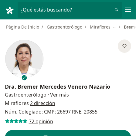
Men
¿Qué estás buscando?
Página De Inicio
Gastroenterólogo
Miraflores
Breme
Cambiar de
Dra.
Bremer Mercedes Venero Nazario
sobre las especializaciones
Gastroenterólogo
·
Ver más
Miraflores
2 dirección
Núm. Colegiado: CMP: 26697 RNE; 20855
72 opinión