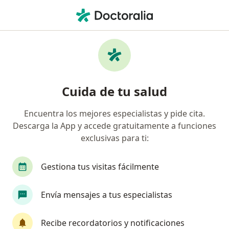
Men
Trastorno De Ansiedad Generalizada • Lince, Lima
Filtros
• 1
Mapa
Especialistas en Trastorno de ansiedad
Cuida de tu salud
generalizada en Lince
Encuentra los mejores especialistas y pide cita.
Descarga la App y accede gratuitamente a funciones
¿Qué especialidad estás buscando?
exclusivas para ti:
Psicólogo
Psiquiatra
Médico general
Gestiona tus visitas fácilmente
Envía mensajes a tus especialistas
Recibe recordatorios y notificaciones