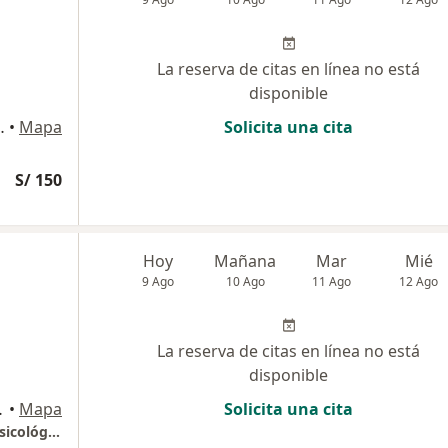
La reserva de citas en línea no está
disponible
partamento N.º 201, Surco
•
Mapa
Solicita una cita
S/ 150
Hoy
Mañana
Mar
Mié
9 Ago
10 Ago
11 Ago
12 Ago
La reserva de citas en línea no está
disponible
 302, Lima
•
Mapa
Solicita una cita
Terapia Psicológica , Asesoría y Consejería Psicológica