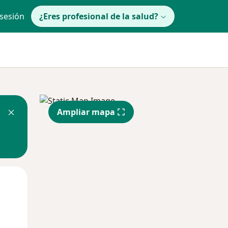
 sesión
¿Eres profesional de la salud?
Ampliar mapa
Jue
Vie
Sáb
13 Ago
14 Ago
15 Ago