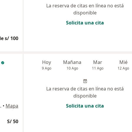
La reserva de citas en línea no está
disponible
Solicita una cita
e s/ 100
Hoy
Mañana
Mar
Mié
9 Ago
10 Ago
11 Ago
12 Ago
La reserva de citas en línea no está
disponible
ía del Triunfo , Lima
•
Mapa
Solicita una cita
S/ 50