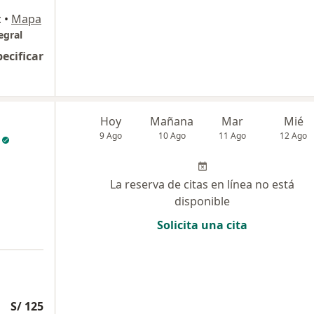
c
•
Mapa
egral
pecificar
Hoy
Mañana
Mar
Mié
9 Ago
10 Ago
11 Ago
12 Ago
La reserva de citas en línea no está
disponible
Solicita una cita
S/ 125