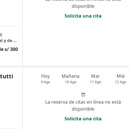
disponible
Solicita una cita
a
Consultas privadas de psicoterapia individual y de pareja Gianfranco Ramunni
e s/ 300
tutti
Hoy
Mañana
Mar
Mié
9 Ago
10 Ago
11 Ago
12 Ago
La reserva de citas en línea no está
disponible
Solicita una cita