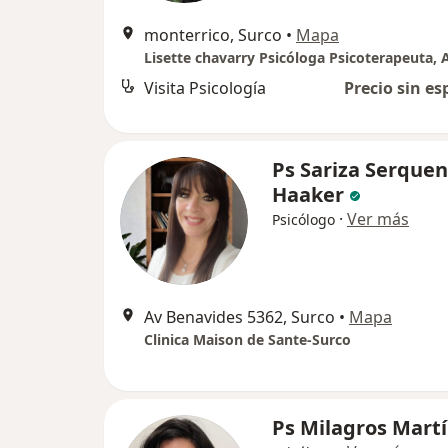
monterrico, Surco
•
Mapa
Visita Psicología
Precio sin es
Ps Sariza Serquen
Haaker
·
Ver más
Psicólogo
Av Benavides 5362, Surco
•
Mapa
Clinica Maison de Sante-Surco
Ps Milagros Mart