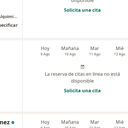
disponible
Solicita una cita
Lisette chavarry Psicóloga Psicoterapeuta, Alquimizarte Psicoterapia y psicología
pecificar
Hoy
Mañana
Mar
Mié
9 Ago
10 Ago
11 Ago
12 Ago
La reserva de citas en línea no está
disponible
Solicita una cita
ínez
Hoy
Mañana
Mar
Mié
9 Ago
10 Ago
11 Ago
12 Ago