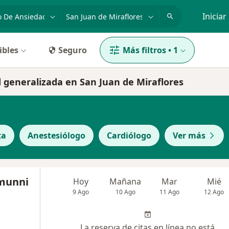
dad, enfermedad o nombre
p. ej. Lima
Iniciar
ibles
Seguro
Más filtros
•
1
d generalizada en San Juan de Miraflores
ta
Anestesiólogo
Cardiólogo
Ver más
amunni
Hoy
Mañana
Mar
Mié
9 Ago
10 Ago
11 Ago
12 Ago
La reserva de citas en línea no está