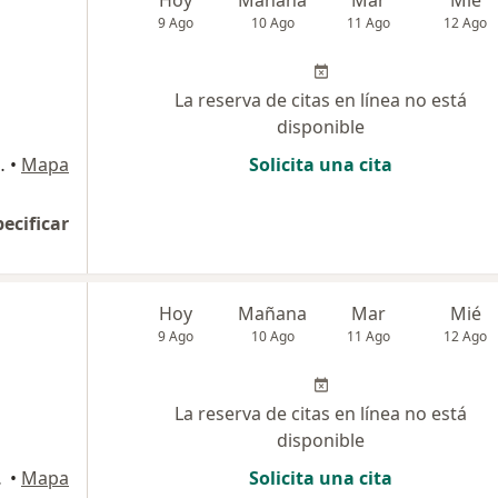
9 Ago
10 Ago
11 Ago
12 Ago
La reserva de citas en línea no está
disponible
ma, Lima, Perú, Lima
•
Mapa
Solicita una cita
pecificar
Hoy
Mañana
Mar
Mié
9 Ago
10 Ago
11 Ago
12 Ago
La reserva de citas en línea no está
disponible
 , Lima
•
Mapa
Solicita una cita