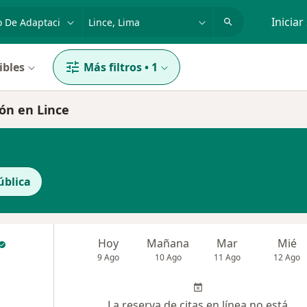
dad, enfermedad o nombre
p. ej. Lima
Iniciar
ibles
Más filtros
•
1
ión en Lince
ública
Hoy
Mañana
Mar
Mié
9 Ago
10 Ago
11 Ago
12 Ago
La reserva de citas en línea no está