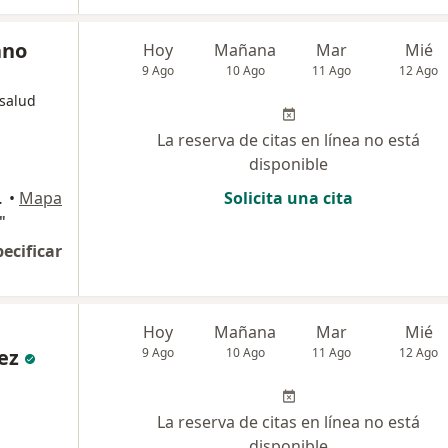
ano
Hoy
Mañana
Mar
Mié
9 Ago
10 Ago
11 Ago
12 Ago
 salud
La reserva de citas en línea no está
disponible
nce, Lince
•
Mapa
Solicita una cita
"
pecificar
Hoy
Mañana
Mar
Mié
ez
9 Ago
10 Ago
11 Ago
12 Ago
La reserva de citas en línea no está
disponible