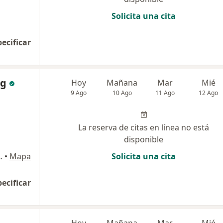
Solicita una cita
pecificar
ng
Hoy
Mañana
Mar
Mié
9 Ago
10 Ago
11 Ago
12 Ago
La reserva de citas en línea no está
disponible
cahua 2319, Lince
•
Mapa
Solicita una cita
pecificar
Hoy
Mañana
Mar
Mié