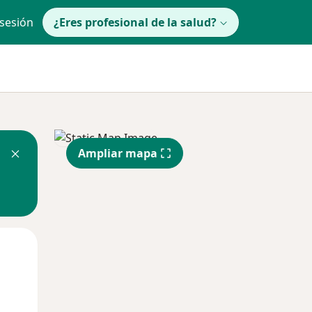
 sesión
¿Eres profesional de la salud?
Ampliar mapa
Jue
Vie
Sáb
13 Ago
14 Ago
15 Ago