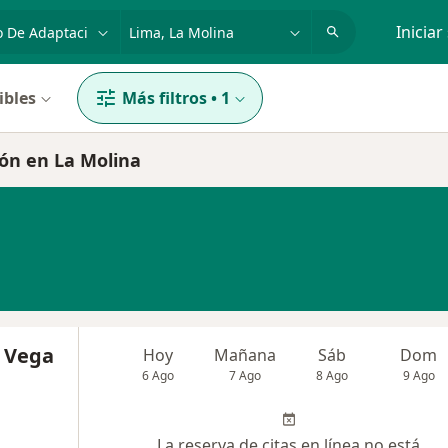
dad, enfermedad o nombre
p. ej. Lima
Iniciar
ibles
Más filtros
•
1
ión en La Molina
a Vega
Hoy
Mañana
Sáb
Dom
6 Ago
7 Ago
8 Ago
9 Ago
La reserva de citas en línea no está