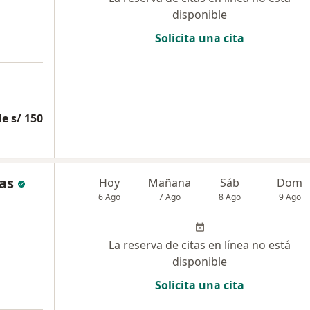
disponible
Solicita una cita
e s/ 150
as
Hoy
Mañana
Sáb
Dom
6 Ago
7 Ago
8 Ago
9 Ago
La reserva de citas en línea no está
disponible
Solicita una cita