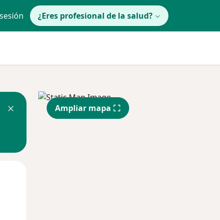
 sesión
¿Eres profesional de la salud?
Ampliar mapa
lunes
Mar
Mié
10 Ago
11 Ago
12 Ago