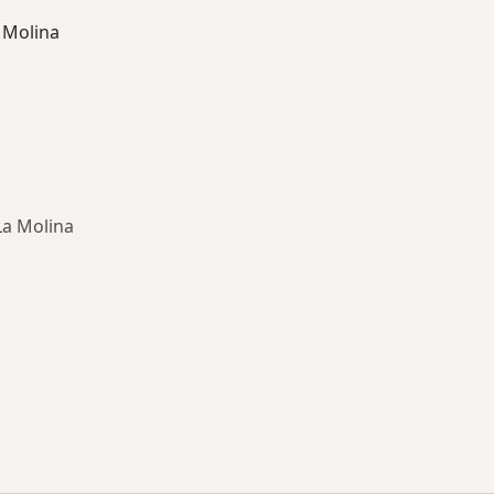
 Molina
La Molina
ría: Otras enfermedades en La Molina