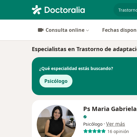
especiali
Consulta online
Fechas dispon
Especialistas en Trastorno de adaptac
¿Qué especialidad estás buscando?
Psicólogo
Ps Maria Gabriel
·
Ver más
Psicólogo
16 opinión