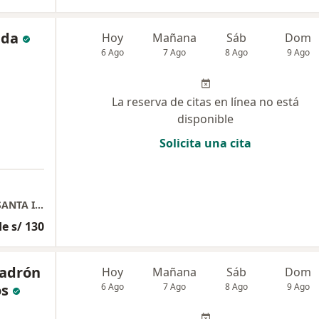
ada
Hoy
Mañana
Sáb
Dom
6 Ago
7 Ago
8 Ago
9 Ago
La reserva de citas en línea no está
disponible
Solicita una cita
CONSULTA PSICOLOGICA CENTRO MEDICO SANTA INÉS
e s/ 130
Ladrón
Hoy
Mañana
Sáb
Dom
os
6 Ago
7 Ago
8 Ago
9 Ago