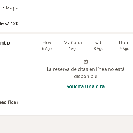
a Molina
•
Mapa
e s/ 120
into
Hoy
Mañana
Sáb
Dom
6 Ago
7 Ago
8 Ago
9 Ago
La reserva de citas en línea no está
disponible
Solicita una cita
pecificar