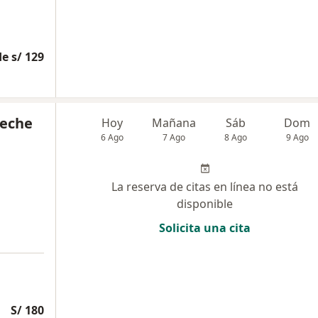
e s/ 129
ueche
Hoy
Mañana
Sáb
Dom
6 Ago
7 Ago
8 Ago
9 Ago
La reserva de citas en línea no está
disponible
Solicita una cita
S/ 180