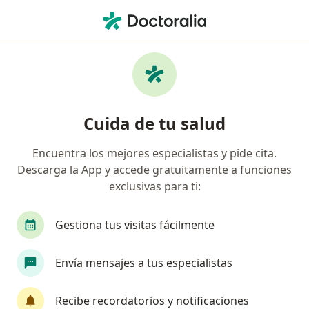
Men
Obesidad • Lima, Lima
Filtros
• 1
Seguro
Mapa
Especialistas en Obesidad en Lima
Cuida de tu salud
Encuentra los mejores especialistas y pide cita.
¿Qué especialidad estás buscando?
Descarga la App y accede gratuitamente a funciones
Endocrinólogo
Psicólogo
Nutricionista
exclusivas para ti:
Gestiona tus visitas fácilmente
Envía mensajes a tus especialistas
Recibe recordatorios y notificaciones