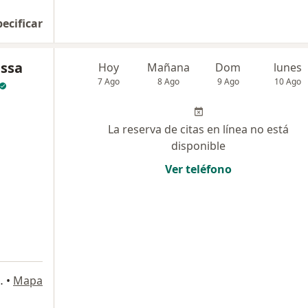
pecificar
essa
Hoy
Mañana
Dom
lunes
7 Ago
8 Ago
9 Ago
10 Ago
La reserva de citas en línea no está
disponible
Ver teléfono
 Maria, Jesús María
•
Mapa