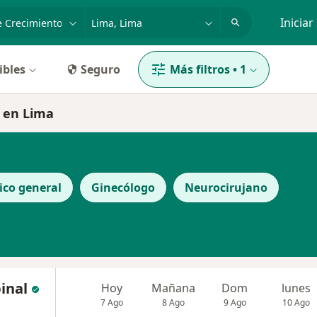
dad, enfermedad o nombre
p. ej. Lima
Iniciar
ibles
Seguro
Más filtros
•
1
o en Lima
co general
Ginecólogo
Neurocirujano
inal
Hoy
Mañana
Dom
lunes
7 Ago
8 Ago
9 Ago
10 Ago