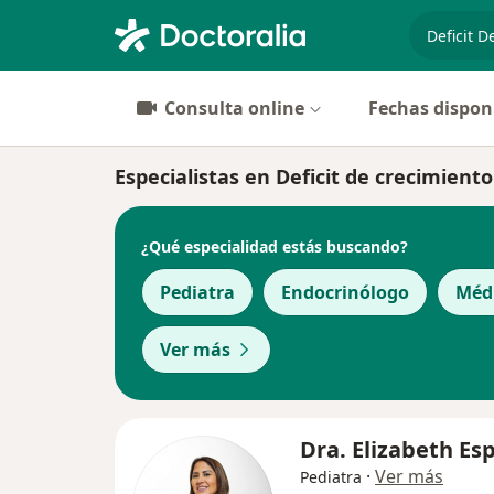
especiali
Consulta online
Fechas dispon
Especialistas en Deficit de crecimient
¿Qué especialidad estás buscando?
Pediatra
Endocrinólogo
Médi
Ver más
Dra. Elizabeth Esp
·
Ver más
Pediatra