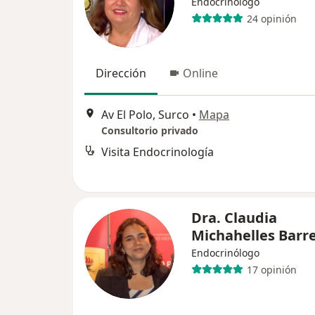
Endocrinólogo
24 opinión
Dirección
Online
Av El Polo, Surco
•
Mapa
Consultorio privado
Visita Endocrinología
Dra. Claudia
Michahelles Barr
Endocrinólogo
17 opinión