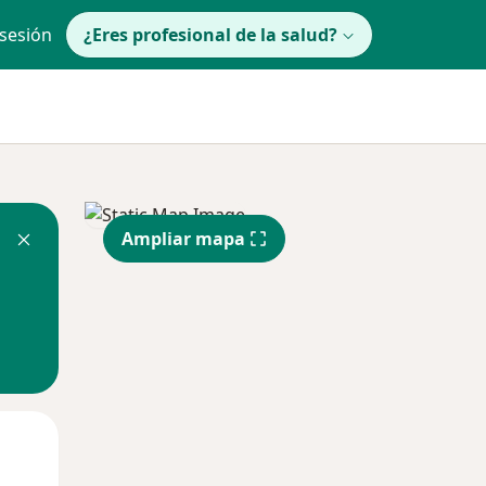
 sesión
¿Eres profesional de la salud?
Ampliar mapa
Mar
Mié
Jue
11 Ago
12 Ago
13 Ago