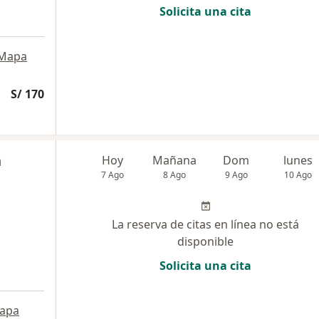
Solicita una cita
Mapa
S/ 170
n
Hoy
Mañana
Dom
lunes
7 Ago
8 Ago
9 Ago
10 Ago
La reserva de citas en línea no está
disponible
Solicita una cita
apa