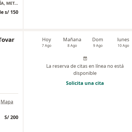
CONSULTORIO MÉDICO DE ENDOCRINOLOGÍA, METABOLISMO Y DIABETES
e s/ 150
Tovar
Hoy
Mañana
Dom
lunes
7 Ago
8 Ago
9 Ago
10 Ago
La reserva de citas en línea no está
disponible
Solicita una cita
Mapa
S/ 200