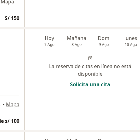
Mapa
S/ 150
Hoy
Mañana
Dom
lunes
7 Ago
8 Ago
9 Ago
10 Ago
La reserva de citas en línea no está
disponible
Solicita una cita
arte en este proceso!, Lima
•
Mapa
e s/ 100