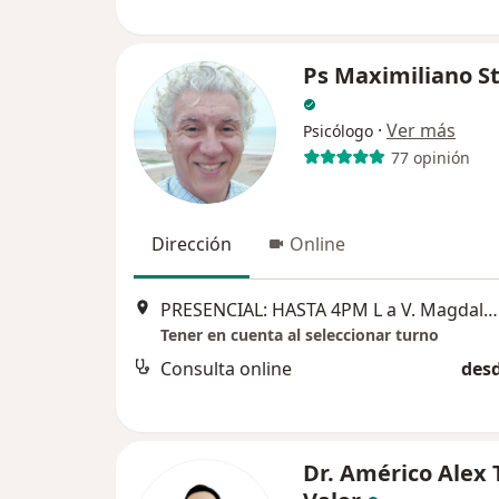
Ps Maximiliano S
·
Ver más
Psicólogo
77 opinión
Dirección
Online
PRESENCIAL: HASTA 4PM L a V. Magdalena del mar, Av Brasil 4064 (cualquier duda comuníquese con el psicólogo al, Lima
Tener en cuenta al seleccionar turno
Consulta online
desd
Dr. Américo Alex 