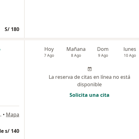
S/ 180
Hoy
Mañana
Dom
lunes
7 Ago
8 Ago
9 Ago
10 Ago
La reserva de citas en línea no está
disponible
Solicita una cita
 899, Pueblo Libre
•
Mapa
e s/ 140