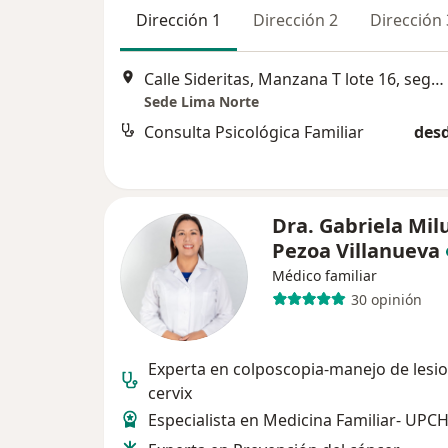
Dirección 1
Dirección 2
Dirección 
Calle Sideritas, Manzana T lote 16, segundo piso, Urbanización Rosario del Norte, Los Olivos
Sede Lima Norte
Consulta Psicológica Familiar
desd
Dra. Gabriela Mil
Pezoa Villanueva
Médico familiar
30 opinión
Experta en colposcopia-manejo de lesi
cervix
Especialista en Medicina Familiar- UPC