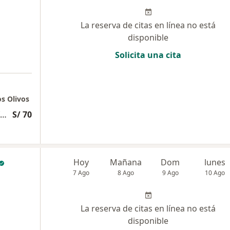
La reserva de citas en línea no está
disponible
Solicita una cita
os Olivos
Evaluación psicólogica exhaustiva y profunda
S/ 70
Hoy
Mañana
Dom
lunes
7 Ago
8 Ago
9 Ago
10 Ago
La reserva de citas en línea no está
disponible