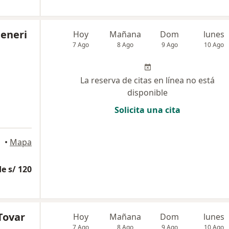
teneri
Hoy
Mañana
Dom
lunes
7 Ago
8 Ago
9 Ago
10 Ago
La reserva de citas en línea no está
disponible
Solicita una cita
•
Mapa
e s/ 120
Tovar
Hoy
Mañana
Dom
lunes
7 Ago
8 Ago
9 Ago
10 Ago