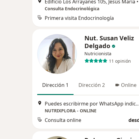
Edificio Los Arrayanes 105, Jesús María
•
Consulta Endocrinológica
Primera visita Endocrinología
Nut. Susan Veliz
Delgado
Nutricionista
11 opinión
Dirección 1
Dirección 2
Online
Puedes escribirme por WhatsApp indicando el motivo de tu consulta. Será un gusto acompañ
NUTRIXPLORA - ONLINE
Consulta online
desd