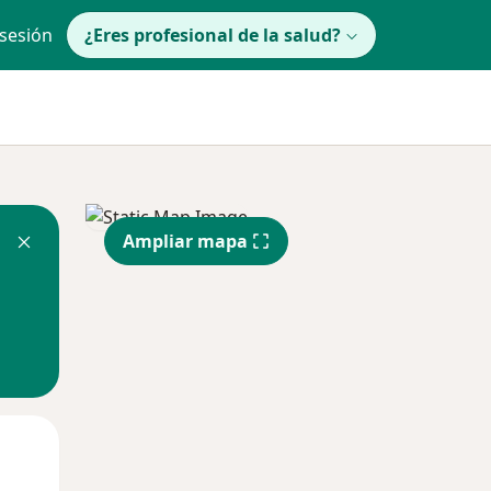
 sesión
¿Eres profesional de la salud?
Ampliar mapa
Mar
Mié
Jue
11 Ago
12 Ago
13 Ago