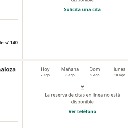
Solicita una cita
e s/ 140
ñaloza
Hoy
Mañana
Dom
lunes
7 Ago
8 Ago
9 Ago
10 Ago
La reserva de citas en línea no está
disponible
Ver teléfono