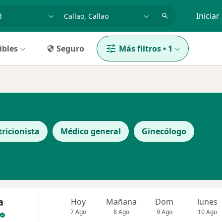
dad, enfermedad o nombre
p. ej. Lima
Iniciar
ibles
Seguro
Más filtros
•
1
ricionista
Médico general
Ginecólogo
a
Hoy
Mañana
Dom
lunes
7 Ago
8 Ago
9 Ago
10 Ago