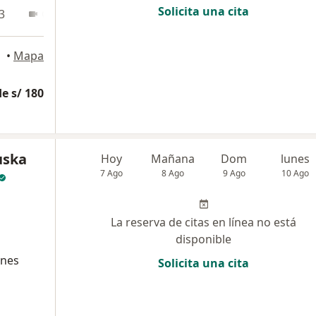
Solicita una cita
3
Online
•
Mapa
e s/ 180
uska
Hoy
Mañana
Dom
lunes
7 Ago
8 Ago
9 Ago
10 Ago
La reserva de citas en línea no está
disponible
ones
Solicita una cita
H