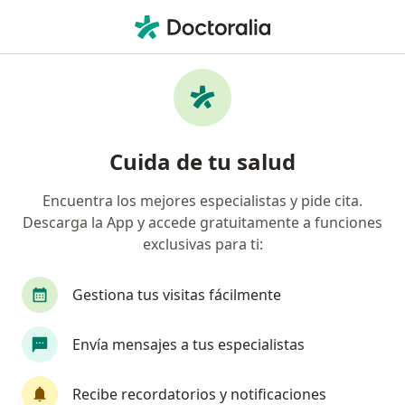
Men
Estreñimiento • Miraflores, Lima
Filtros
• 1
Seguro
Mapa
Especialistas en Estreñimiento en
Cuida de tu salud
Miraflores
Encuentra los mejores especialistas y pide cita.
Descarga la App y accede gratuitamente a funciones
¿Qué especialidad estás buscando?
exclusivas para ti:
Gastroenterólogo
Médico general
Médico 
Gestiona tus visitas fácilmente
Envía mensajes a tus especialistas
Recibe recordatorios y notificaciones