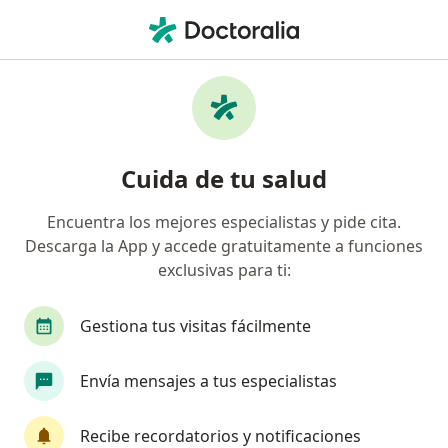
Men
Estreñimiento • Surco, Lima
Filtros
• 1
Seguro
Mapa
Especialistas en Estreñimiento en Surco
Cuida de tu salud
Encuentra los mejores especialistas y pide cita.
¿Qué especialidad estás buscando?
Descarga la App y accede gratuitamente a funciones
Gastroenterólogo
Médico familiar
Médico
exclusivas para ti:
Gestiona tus visitas fácilmente
Envía mensajes a tus especialistas
Recibe recordatorios y notificaciones