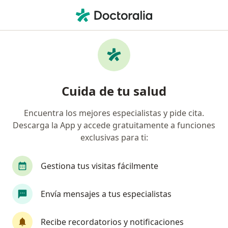
Men
¿Qué estás buscando?
Página De Inicio
Enfermedades
Colon Irritable
Colon irritable - Información,
Cuida de tu salud
expertos y preguntas frecuentes
Encuentra los mejores especialistas y pide cita.
Descarga la App y accede gratuitamente a funciones
exclusivas para ti:
Información
Pregunta al Experto
Gestiona tus visitas fácilmente
Envía mensajes a tus especialistas
No descuides tu salud
Escoge la consulta online para empezar o continuar
Recibe recordatorios y notificaciones