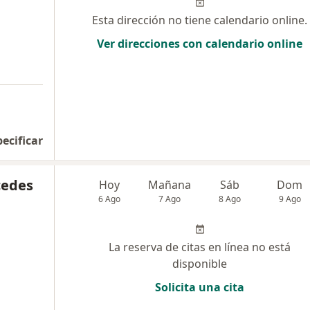
Esta dirección no tiene calendario online.
Ver direcciones con calendario online
pecificar
cedes
Hoy
Mañana
Sáb
Dom
6 Ago
7 Ago
8 Ago
9 Ago
La reserva de citas en línea no está
disponible
Solicita una cita