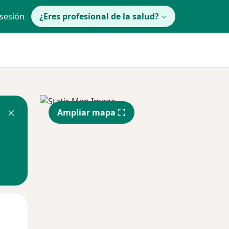
 sesión
¿Eres profesional de la salud?
Ampliar mapa
lunes
Mar
Mié
10 Ago
11 Ago
12 Ago