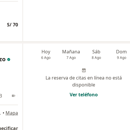
S/ 70
Hoy
Mañana
Sáb
Dom
zo
6 Ago
7 Ago
8 Ago
9 Ago
La reserva de citas en línea no está
disponible
Ver teléfono
3
Online
, La Molina
•
Mapa
pecificar