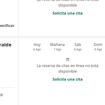
disponible
Solicita una cita
pecificar
ralde
Hoy
Mañana
Sáb
Dom
6 Ago
7 Ago
8 Ago
9 Ago
La reserva de citas en línea no está
disponible
Solicita una cita
pa