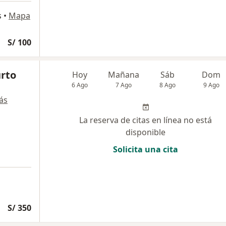
s
•
Mapa
S/ 100
urto
Hoy
Mañana
Sáb
Dom
6 Ago
7 Ago
8 Ago
9 Ago
ás
La reserva de citas en línea no está
disponible
Solicita una cita
S/ 350