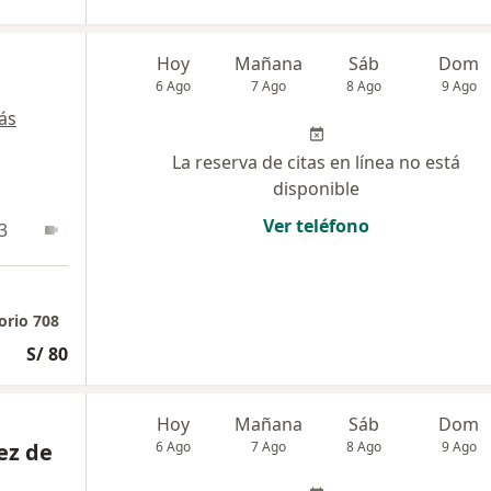
Hoy
Mañana
Sáb
Dom
6 Ago
7 Ago
8 Ago
9 Ago
ás
La reserva de citas en línea no está
disponible
Ver teléfono
3
Online
orio 708
S/ 80
Hoy
Mañana
Sáb
Dom
ez de
6 Ago
7 Ago
8 Ago
9 Ago