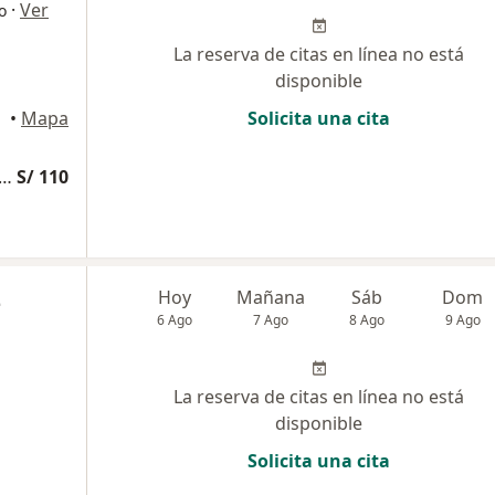
·
Ver
o
La reserva de citas en línea no está
disponible
•
Mapa
Solicita una cita
edicina Complementaria y terapias alternativas
S/ 110
z
Hoy
Mañana
Sáb
Dom
6 Ago
7 Ago
8 Ago
9 Ago
La reserva de citas en línea no está
disponible
Solicita una cita