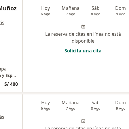
 Muñoz
Hoy
Mañana
Sáb
Dom
6 Ago
7 Ago
8 Ago
9 Ago
ás
La reserva de citas en línea no está
disponible
Solicita una cita
apa
Dra. Ana Muñoz - Gastroenteróloga Pediatra y Especialista en Alergias Alimentarias
S/ 400
Hoy
Mañana
Sáb
Dom
6 Ago
7 Ago
8 Ago
9 Ago
ás
La reserva de citas en línea no está