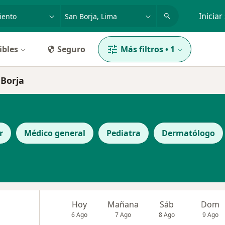
dad, enfermedad o nombre
p. ej. Lima
Iniciar
ibles
Seguro
Más filtros
•
1
 Borja
r
Médico general
Pediatra
Dermatólogo
Hoy
Mañana
Sáb
Dom
6 Ago
7 Ago
8 Ago
9 Ago