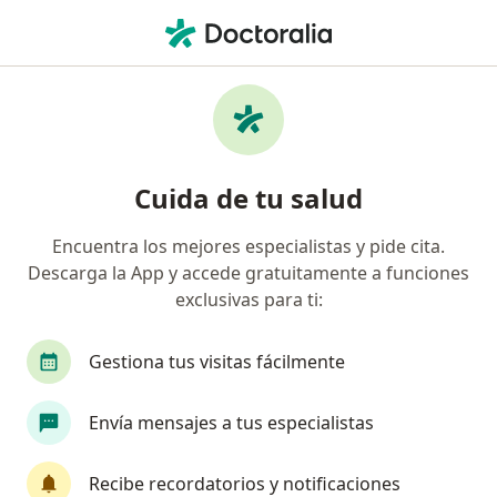
Men
¿Qué estás buscando?
Página De Inicio
Enfermedades
Diarrea
Diarrea - Información, expertos y
Cuida de tu salud
preguntas frecuentes
Encuentra los mejores especialistas y pide cita.
Descarga la App y accede gratuitamente a funciones
exclusivas para ti:
Información
Pregunta al Experto
Gestiona tus visitas fácilmente
Envía mensajes a tus especialistas
No descuides tu salud
Escoge la consulta online para empezar o continuar
Recibe recordatorios y notificaciones