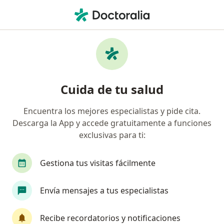
Men
Estreñimiento • Pueblo Libre, Lima
Filtros
• 1
Seguro
Mapa
Especialistas en Estreñimiento en Pueblo
Cuida de tu salud
Libre
Encuentra los mejores especialistas y pide cita.
Descarga la App y accede gratuitamente a funciones
¿Qué especialidad estás buscando?
exclusivas para ti:
Gastroenterólogo
Médico general
Pediat
Gestiona tus visitas fácilmente
Envía mensajes a tus especialistas
Recibe recordatorios y notificaciones