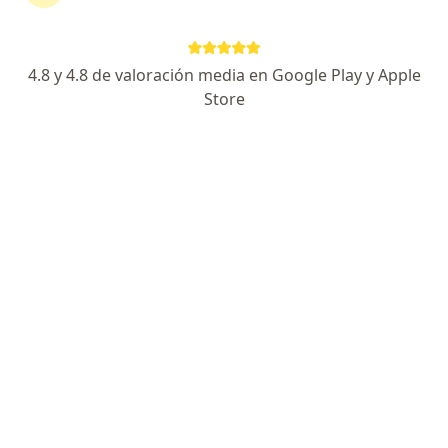
Experta en colposcopia-manejo de lesiones cervix
Especialista en Medicina Familiar- UPCH
Experta en Prevención del cáncer
4.8 y 4.8 de valoración media en Google Play y Apple
Store
Avenida Cesar Vallejo 1475, Lima
•
Mapa
Prevención del cáncer
Este especialista no ofrece reserva de cita en línea en esta dirección.
Solicita una cita
Policlínico Biolaq