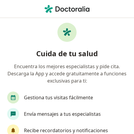
Men
Depresión • Pueblo Libre, Lima
Filtros
• 1
Seguro
Mapa
Especialistas en Depresión en Pueblo Libre
Cuida de tu salud
Encuentra los mejores especialistas y pide cita.
¿Qué especialidad estás buscando?
Descarga la App y accede gratuitamente a funciones
Psicólogo
exclusivas para ti:
Gestiona tus visitas fácilmente
Envía mensajes a tus especialistas
Recibe recordatorios y notificaciones