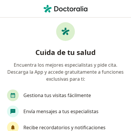
Men
Depresión • San Martín de Porres, Lima
Filtros
• 1
Seguro
Mapa
Especialistas en Depresión en San Martín de
Cuida de tu salud
Porres
Encuentra los mejores especialistas y pide cita.
Descarga la App y accede gratuitamente a funciones
¿Qué especialidad estás buscando?
exclusivas para ti:
Psicólogo
Gestiona tus visitas fácilmente
Envía mensajes a tus especialistas
Recibe recordatorios y notificaciones