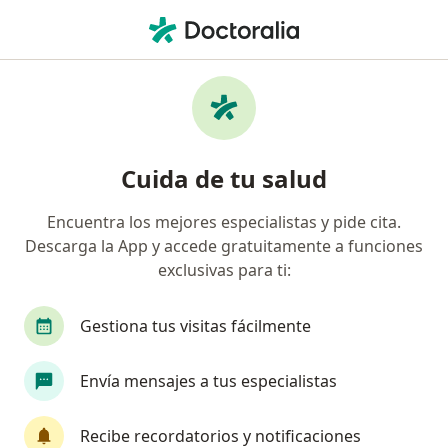
Men
¿Qué estás buscando?
Página De Inicio
Psiquiatra
San Isidro
Doris Cira R
Cambiar de ciuda
Cuida de tu salud
Encuentra los mejores especialistas y pide cita.
Descarga la App y accede gratuitamente a funciones
exclusivas para ti:
Dra.
Doris Cira Ramos Tupiño
sobre las especializaciones
Psiquiatra
·
Ver más
Gestiona tus visitas fácilmente
San Isidro
1 dirección
Núm. Colegiado: 18409
Envía mensajes a tus especialistas
87 opinión
Recibe recordatorios y notificaciones