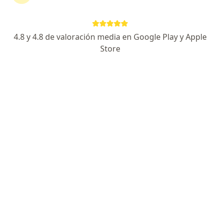
Agendar cita
Enviar mensaje
4.8 y 4.8 de valoración media en Google Play y Apple
Store
Experiencia
Servicios y precios
Consultorios
Experiencia
Hola! soy la Dra. Doris Ramos
Realicé la carrera de Medicina en la Universidad
Nacional Mayor de San Marcos, Institución de
renombre y excelencia internacional, tengo un
postgrado en
Psiquiatría
de mi alma mater y además,
una maestría en Medicina en la Universidad Peruana
Cayetano Heredia, con amplia experiencia en Salud
Mental en el ámbito público y
privado, estaré encantada de ayudarte.