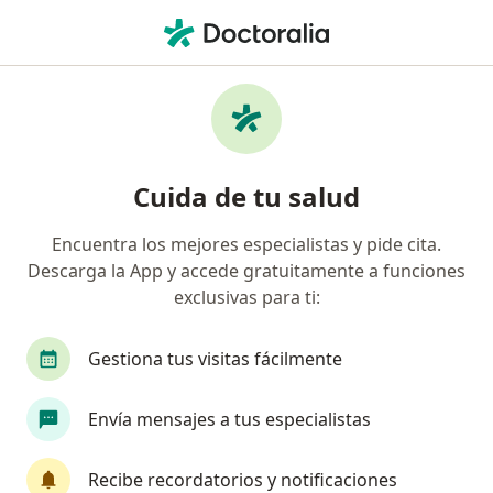
Men
Depresión En Adolescentes • Callao, Callao
Filtros
• 1
Mapa
Especialistas en Depresión en adolescentes
Cuida de tu salud
en Callao
Encuentra los mejores especialistas y pide cita.
Descarga la App y accede gratuitamente a funciones
¿Qué especialidad estás buscando?
exclusivas para ti:
Psicólogo
Gestiona tus visitas fácilmente
Envía mensajes a tus especialistas
Recibe recordatorios y notificaciones