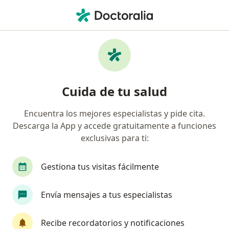
Men
Depresión En Adolescentes • Bellavista, Callao
Filtros
• 1
Seguro
Mapa
Especialistas en Depresión en adolescentes
Cuida de tu salud
en Bellavista
Encuentra los mejores especialistas y pide cita.
Descarga la App y accede gratuitamente a funciones
¿Qué especialidad estás buscando?
exclusivas para ti:
Psicólogo
Psiquiatra
Médico general
Gestiona tus visitas fácilmente
Envía mensajes a tus especialistas
Recibe recordatorios y notificaciones