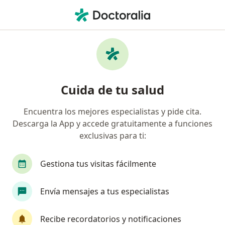
Men
Dermatólogo • San Isidro, Lima
Filtros
Seguro
Mapa
Dermatólogos en San Isidro
Cuida de tu salud
Encuentra los mejores especialistas y pide cita.
Descarga la App y accede gratuitamente a funciones
exclusivas para ti:
Gestiona tus visitas fácilmente
Dra. Jannell Obregón Alzamora
Envía mensajes a tus especialistas
Dermatólogo
193 opinión
Recibe recordatorios y notificaciones