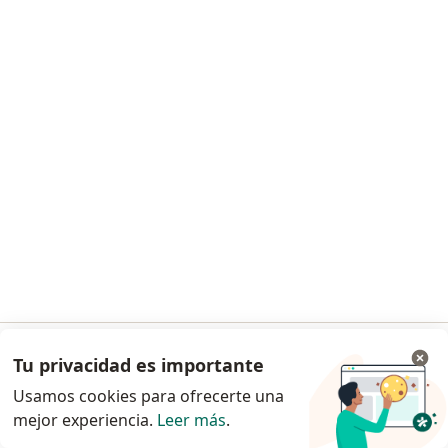
Dermatólogo
193 opinión
Consulta online
S/ 100
Este especialista no ofrece reserva de cita en línea en esta dirección.
Solicita una cita
Tu privacidad es importante
Ir a la app
Dra. Jacqueline Arévalo Martínez
Usamos cookies para ofrecerte una
Dermatólogo
mejor experiencia.
Leer más
.
Continuar en el navegador
93 opinión