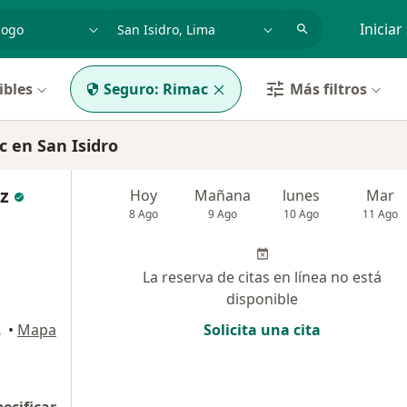
dad, enfermedad o nombre
p. ej. Lima
Iniciar
ibles
Seguro:
Rimac
Más filtros
 en San Isidro
uz
Hoy
Mañana
lunes
Mar
8 Ago
9 Ago
10 Ago
11 Ago
La reserva de citas en línea no está
disponible
, Miraflores
•
Mapa
Solicita una cita