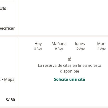
apa
pecificar
Hoy
Mañana
lunes
Mar
8 Ago
9 Ago
10 Ago
11 Ago
La reserva de citas en línea no está
disponible
s
•
Mapa
Solicita una cita
S/ 80