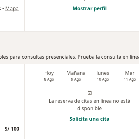
s
•
Mapa
Mostrar perfil
bles para consultas presenciales. Prueba la consulta en líne
Hoy
Mañana
lunes
Mar
8 Ago
9 Ago
10 Ago
11 Ago
La reserva de citas en línea no está
disponible
Solicita una cita
S/ 100