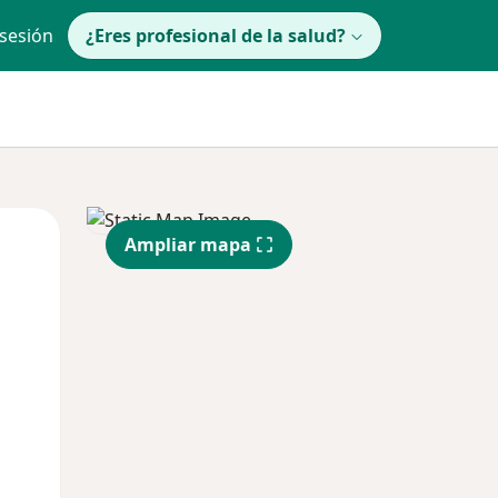
 sesión
¿Eres profesional de la salud?
Mié
Jue
Vie
Ampliar mapa
12 Ago
13 Ago
14 Ago