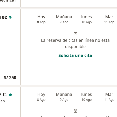
pecificar
uez
Hoy
Mañana
lunes
Mar
8 Ago
9 Ago
10 Ago
11 Ago
La reserva de citas en línea no está
disponible
Solicita una cita
S/ 250
 C.
Hoy
Mañana
lunes
Mar
8 Ago
9 Ago
10 Ago
11 Ago
 en