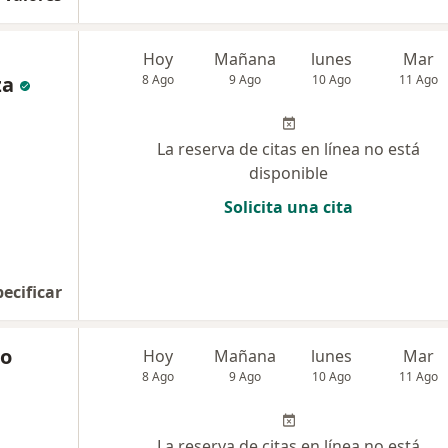
Hoy
Mañana
lunes
Mar
za
8 Ago
9 Ago
10 Ago
11 Ago
La reserva de citas en línea no está
disponible
Solicita una cita
pecificar
ro
Hoy
Mañana
lunes
Mar
8 Ago
9 Ago
10 Ago
11 Ago
La reserva de citas en línea no está