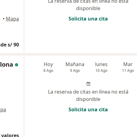
La reserva de citas en línea no está
disponible
raflores
•
Mapa
Solicita una cita
de s/ 90
llona
Hoy
Mañana
lunes
Mar
8 Ago
9 Ago
10 Ago
11 Ago
La reserva de citas en línea no está
disponible
pa
Solicita una cita
 valores