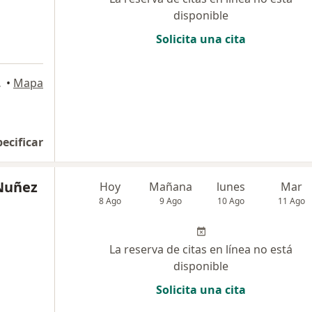
disponible
Solicita una cita
eblo Libre
•
Mapa
pecificar
 Nuñez
Hoy
Mañana
lunes
Mar
8 Ago
9 Ago
10 Ago
11 Ago
La reserva de citas en línea no está
disponible
Solicita una cita