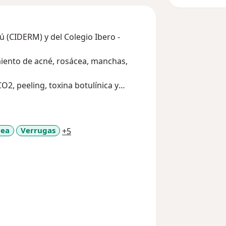
 (CIDERM) y del Colegio Ibero -
iento de acné, rosácea, manchas,
O2, peeling, toxina botulínica y
a11y_sr_more_diseases
cea
Verrugas
+5