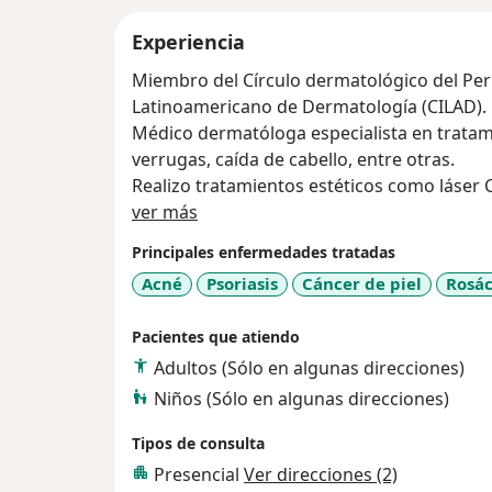
Experiencia
Miembro del Círculo dermatológico del Perú
Latinoamericano de Dermatología (CILAD).
Médico dermatóloga especialista en tratam
verrugas, caída de cabello, entre otras.
Realizo tratamientos estéticos como láser C
Acerca de mí
bioestimuladores de colágeno.
ver más
Principales enfermedades tratadas
Acné
Psoriasis
Cáncer de piel
Rosá
Pacientes que atiendo
Adultos (Sólo en algunas direcciones)
Niños (Sólo en algunas direcciones)
Tipos de consulta
Presencial
Ver direcciones (2)