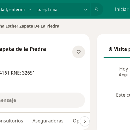
dad, enfermedad o nombre
p. ej. Lima
Iniciar
ha Esther Zapata De La Piedra
de ciudad
apata de la Piedra
Visita 
Visita p
obre las especializaciones
Hoy
4161 RNE: 32651
6 Ago
Este c
mensaje
nsultorios
Aseguradoras
Opiniones (148)