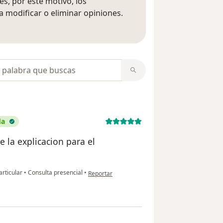
s, por este motivo, los
 modificar o eliminar opiniones.
 opiniones
opiniones
da
 la explicacion para el
en opinión del usuario Michelina Peñaherrera
articular
•
Consulta presencial
•
Reportar