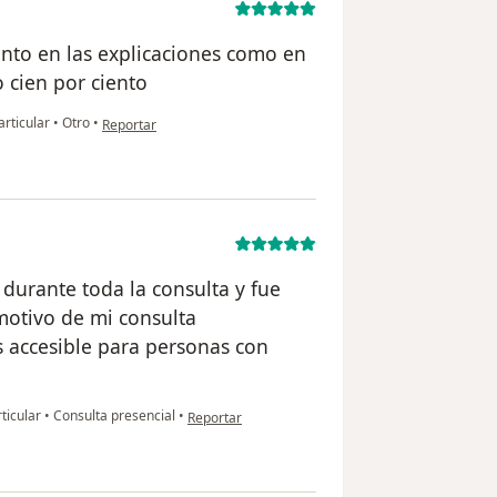
anto en las explicaciones como en
o cien por ciento
en opinión del usuario Roxana Hudalgo
articular
•
Otro
•
Reportar
durante toda la consulta y fue
motivo de mi consulta
es accesible para personas con
en opinión del usuario Sofia Gonzales
rticular
•
Consulta presencial
•
Reportar