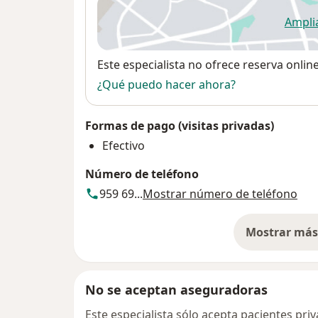
Ampli
se
Disponibilidad
Este especialista no ofrece reserva onlin
¿Qué puedo hacer ahora?
Formas de pago (visitas privadas)
Efectivo
Número de teléfono
959 69...
Mostrar número de teléfono
Mostrar más 
so
No se aceptan aseguradoras
Este especialista sólo acepta pacientes pr