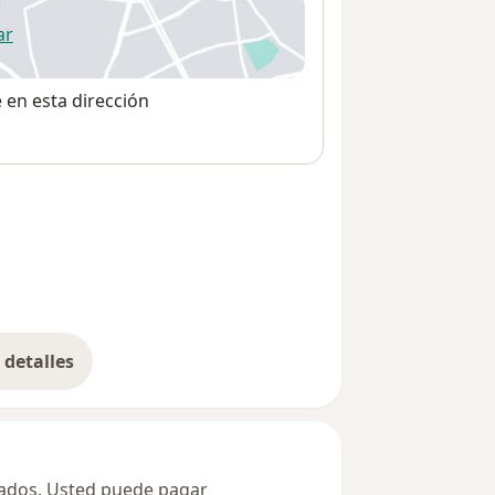
ar
 abre en una nueva pestaña
e en esta dirección
detalles
bre la dirección
ivados. Usted puede pagar