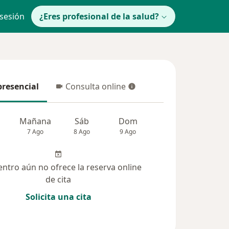
 sesión
¿Eres profesional de la salud?
presencial
Consulta online
resencial
Consulta online
Mañana
Sáb
Dom
lunes
Mar
7 Ago
8 Ago
9 Ago
10 Ago
11 Ag
entro aún no ofrece la reserva online
de cita
Solicita una cita