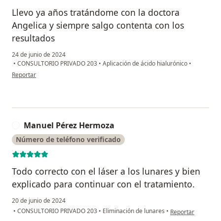
Llevo ya años tratándome con la doctora
Angelica y siempre salgo contenta con los
resultados
24 de junio de 2024
•
CONSULTORIO PRIVADO 203
•
Aplicación de ácido hialurónico
•
en opinión del usuario Estefany clavijo
Reportar
Manuel Pérez Hermoza
M
Número de teléfono verificado
Todo correcto con el láser a los lunares y bien
explicado para continuar con el tratamiento.
20 de junio de 2024
en opinión del us
•
CONSULTORIO PRIVADO 203
•
Eliminación de lunares
•
Reportar