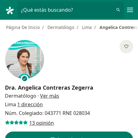
Men
¿Qué estás buscando?
Página De Inicio
Dermatólogo
Lima
Angelica Contrera
Dra.
Angelica Contreras Zegerra
sobre las especializaciones
Dermatólogo
·
Ver más
Lima
1 dirección
Núm. Colegiado: 043771 RNE 028034
13 opinión