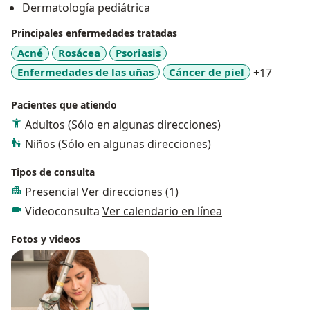
Dermatología pediátrica
Nacional Federico Villarreal.
Principales enfermedades tratadas
Acné
Rosácea
Psoriasis
a11y_s
Enfermedades de las uñas
Cáncer de piel
+17
Pacientes que atiendo
Adultos (Sólo en algunas direcciones)
Niños (Sólo en algunas direcciones)
Tipos de consulta
Presencial
Ver direcciones (1)
Videoconsulta
Ver calendario en línea
Fotos y videos