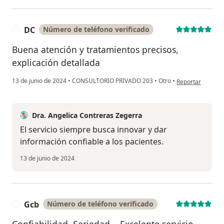
DC
Número de teléfono verificado
D
Buena atención y tratamientos precisos,
explicación detallada
en opinión del u
13 de junio de 2024
•
CONSULTORIO PRIVADO 203
•
Otro
•
Reportar
Dra. Angelica Contreras Zegerra
El servicio siempre busca innovar y dar
información confiable a los pacientes.
13 de junio de 2024
Gcb
Número de teléfono verificado
G
Confiabilidad. Seriedad. . Excelente servicio.