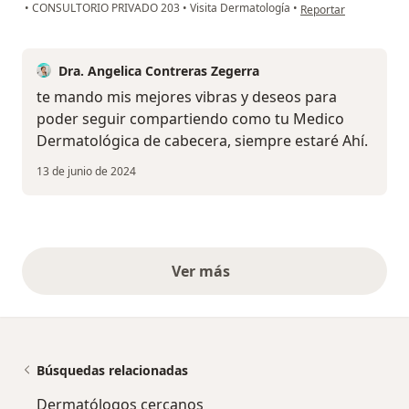
en opinión del usuari
•
CONSULTORIO PRIVADO 203
•
Visita Dermatología
•
Reportar
Dra. Angelica Contreras Zegerra
te mando mis mejores vibras y deseos para
poder seguir compartiendo como tu Medico
Dermatológica de cabecera, siempre estaré Ahí.
13 de junio de 2024
Ver más
opiniones anteriores
Búsquedas relacionadas
Dermatólogos cercanos