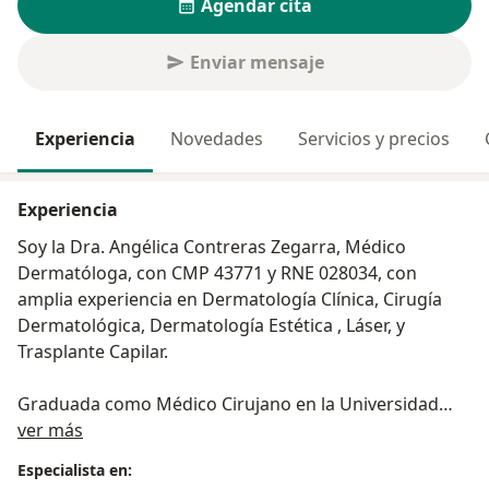
Agendar cita
Enviar mensaje
Experiencia
Novedades
Servicios y precios
Experiencia
Soy la Dra. Angélica Contreras Zegarra, Médico
Dermatóloga, con CMP 43771 y RNE 028034, con
amplia experiencia en Dermatología Clínica, Cirugía
Dermatológica, Dermatología Estética , Láser, y
Trasplante Capilar.
Graduada como Médico Cirujano en la Universidad
Acerca de mí
Nacional San Antonio Abad del Cusco, y como
ver más
Especialista en Dermatología en el Hospital Nacional
Especialista en:
Guillermo Almenara Irigoyen por la Universidad