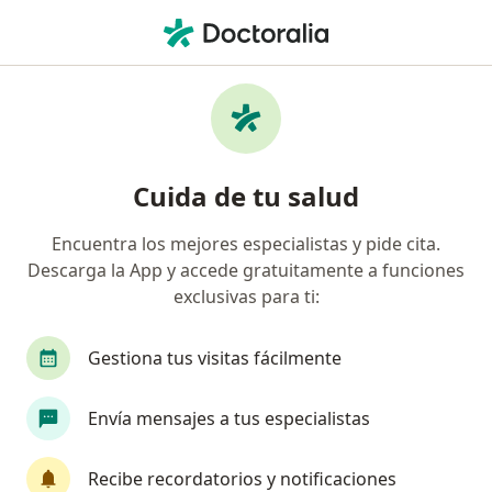
Men
Alopecia • San Isidro, Lima
Filtros
• 1
Seguro
Mapa
Especialistas en Alopecia en San Isidro
Cuida de tu salud
Encuentra los mejores especialistas y pide cita.
¿Qué especialidad estás buscando?
Descarga la App y accede gratuitamente a funciones
Dermatólogo
Especialista en Medicina Estétic
exclusivas para ti:
Gestiona tus visitas fácilmente
Envía mensajes a tus especialistas
Recibe recordatorios y notificaciones