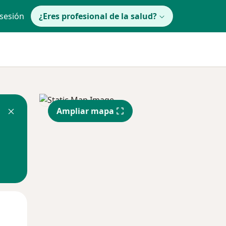
 sesión
¿Eres profesional de la salud?
Ampliar mapa
lunes
Mar
Mié
10 Ago
11 Ago
12 Ago