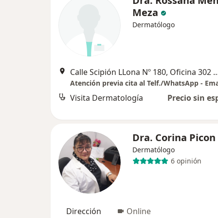
Dra. Rossana Me
Meza
Dermatólogo
Calle Scipión LLona Nº 180, Oficina 302 1-B, M
Visita Dermatología
Precio sin es
Dra. Corina Picon
Dermatólogo
6 opinión
Dirección
Online