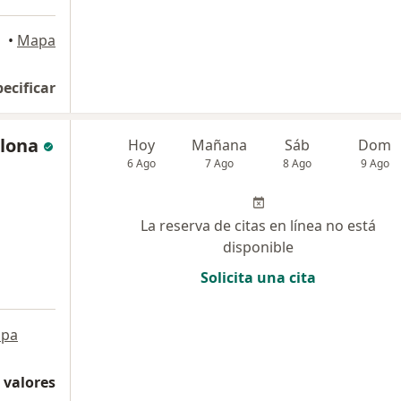
•
Mapa
pecificar
llona
Hoy
Mañana
Sáb
Dom
6 Ago
7 Ago
8 Ago
9 Ago
La reserva de citas en línea no está
disponible
Solicita una cita
pa
 valores