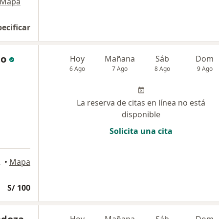
Mapa
pecificar
to
Hoy
Mañana
Sáb
Dom
6 Ago
7 Ago
8 Ago
9 Ago
La reserva de citas en línea no está
disponible
Solicita una cita
n Isidro
•
Mapa
S/ 100
Hoy
Mañana
Sáb
Dom