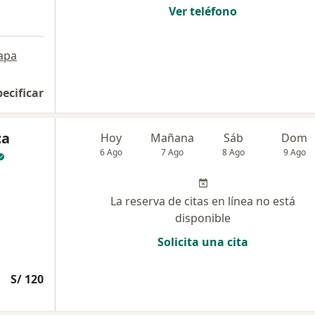
Ver teléfono
apa
pecificar
ca
Hoy
Mañana
Sáb
Dom
6 Ago
7 Ago
8 Ago
9 Ago
La reserva de citas en línea no está
disponible
Solicita una cita
S/ 120