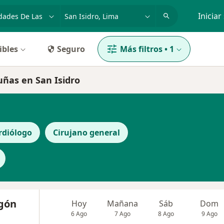
dad, enfermedad o nombre
p. ej. Lima
Iniciar
ibles
Seguro
Más filtros
•
1
uñas en San Isidro
rdiólogo
Cirujano general
egón
Hoy
Mañana
Sáb
Dom
6 Ago
7 Ago
8 Ago
9 Ago