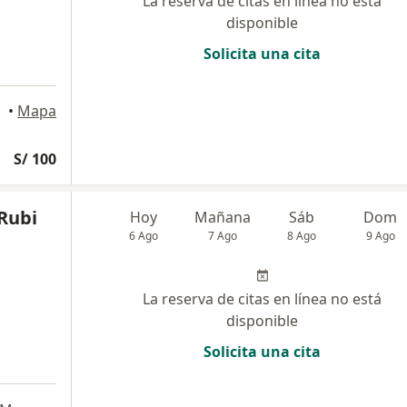
La reserva de citas en línea no está
disponible
Solicita una cita
 Mar
•
Mapa
S/ 100
Rubi
Hoy
Mañana
Sáb
Dom
6 Ago
7 Ago
8 Ago
9 Ago
La reserva de citas en línea no está
disponible
Solicita una cita