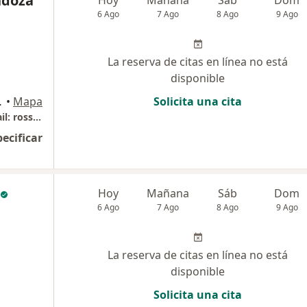
ndoza
6 Ago
7 Ago
8 Ago
9 Ago
La reserva de citas en línea no está
disponible
iraflores, Lima
•
Mapa
Solicita una cita
Atención previa cita al Telf./WhatsApp - Email: rossanamendoza.consultas@gmail.com
pecificar
Hoy
Mañana
Sáb
Dom
6 Ago
7 Ago
8 Ago
9 Ago
La reserva de citas en línea no está
disponible
Solicita una cita