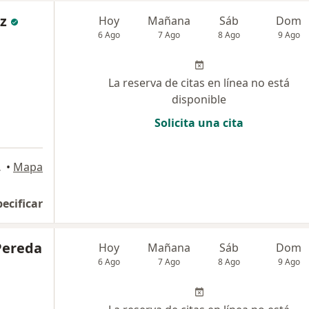
uz
Hoy
Mañana
Sáb
Dom
6 Ago
7 Ago
8 Ago
9 Ago
La reserva de citas en línea no está
disponible
Solicita una cita
, Miraflores
•
Mapa
pecificar
Pereda
Hoy
Mañana
Sáb
Dom
6 Ago
7 Ago
8 Ago
9 Ago