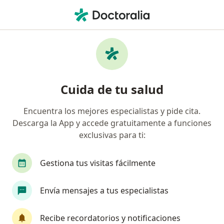
Men
Vitíligo • San Isidro, Lima
Filtros
• 1
Seguro
Mapa
Especialistas en Vitíligo en San Isidro
Cuida de tu salud
Encuentra los mejores especialistas y pide cita.
¿Qué especialidad estás buscando?
Descarga la App y accede gratuitamente a funciones
Dermatólogo
Especialista en Medicina Estétic
exclusivas para ti:
Gestiona tus visitas fácilmente
Envía mensajes a tus especialistas
Recibe recordatorios y notificaciones