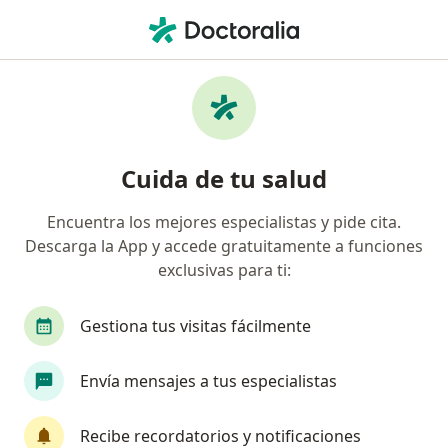
Men
Trastornos De La Pigmentación De La Piel • San Isidro, Lima
Filtros
• 1
Seguro
Mapa
Especialistas en Trastornos de la
Cuida de tu salud
pigmentación de la piel en San Isidro
Encuentra los mejores especialistas y pide cita.
Descarga la App y accede gratuitamente a funciones
¿Qué especialidad estás buscando?
exclusivas para ti:
Dermatólogo
Cardiólogo
Cirujano genera
Gestiona tus visitas fácilmente
Envía mensajes a tus especialistas
Recibe recordatorios y notificaciones