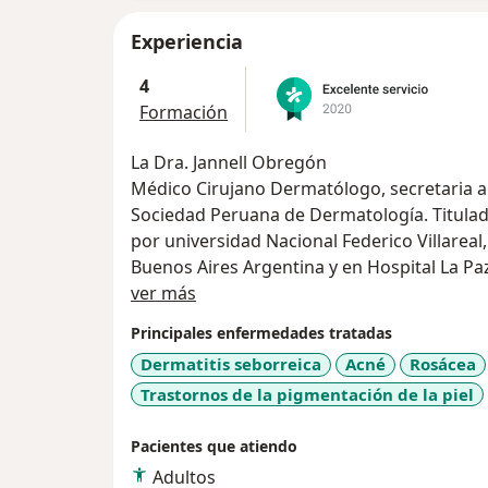
Experiencia
4
Formación
La Dra. Jannell Obregón
Médico Cirujano Dermatólogo, secretaria ac
Sociedad Peruana de Dermatología. Titulad
por universidad Nacional Federico Villareal,
Buenos Aires Argentina y en Hospital La P
Acerca de mí
Ponente en congresos nacionales de derma
ver más
Latinoamericano de Dermatología CILAD.
Principales enfermedades tratadas
Dermatitis seborreica
Acné
Rosácea
Trastornos de la pigmentación de la piel
Pacientes que atiendo
Adultos