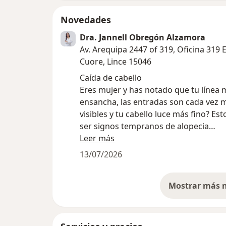
Novedades
Dra. Jannell Obregón Alzamora
Av. Arequipa 2447 of 319, Oficina 319 E
Cuore, Lince 15046
Caída de cabello
Eres mujer y has notado que tu línea 
ensancha, las entradas son cada vez 
visibles y tu cabello luce más fino? Es
ser signos tempranos de alopecia
androgenética femenina. Detectarla a
Leer más
puede marcar la diferencia.
13/07/2026