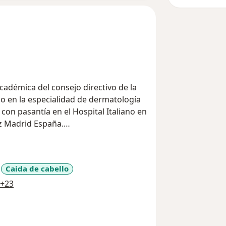
adémica del consejo directivo de la
o en la especialidad de dermatología
 con pasantía en el Hospital Italiano en
az Madrid España.
tología y Miembro del Colegio Ibero
Caida de cabello
a11y_sr_more_diseases
+23