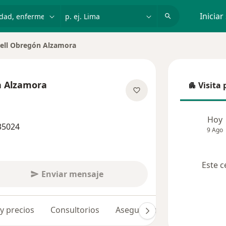
dad, enfermedad o nombre
p. ej. Lima
Iniciar
ell Obregón Alzamora
de ciudad
n Alzamora
Visita 
Visita p
obre las especializaciones
Hoy
35024
9 Ago
Este c
Enviar mensaje
 y precios
Consultorios
Aseguradoras
Opiniones 