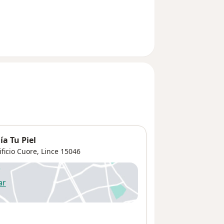
a Tu Piel
ificio Cuore,
Lince
15046
ar
 abre en una nueva pestaña