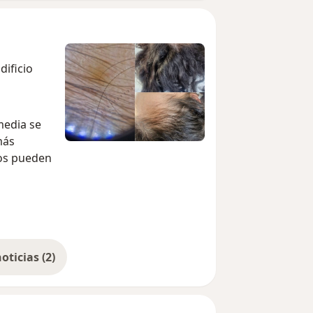
dificio
media se
más
tos pueden
 tiempo
Mostrar más noticias (2)