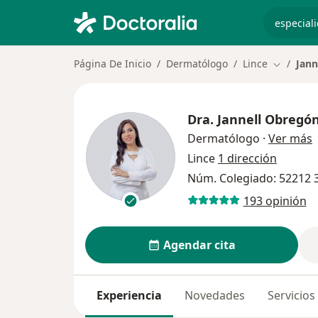
especiali
Página De Inicio
Dermatólogo
Lince
Jann
Cambiar 
Dra.
Jannell Obregó
s
Dermatólogo
·
Ver más
Lince
1 dirección
Núm. Colegiado: 52212 
193 opinión
Agendar cita
Experiencia
Novedades
Servicios