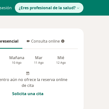
 sesión
¿Eres profesional de la salud?
presencial
Consulta online
resencial
Consulta online
Mañana
Mar
Mié
Jue
Vie
10 Ago
11 Ago
12 Ago
13 Ago
14 Ag
entro aún no ofrece la reserva online
de cita
Solicita una cita
(193)
Dudas solucionadas (39)