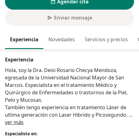
Agendar cita
Enviar mensaje
Experiencia
Novedades
Servicios y precios
Experiencia
Hola, soy la Dra. Deisi Rosario Checya Mendoza,
egresada de la Universidad Nacional Mayor de San
Marcos. Especialista en el tratamiento Médico y
Quirúrgico de Enfermedades o trastornos de la Piel,
Pelo y Mucosas.
También tengo experiencia en tratamiento Láser de
ultima generación con Laser Hibrido y Picosegundo.
Acerca de mí
Durante su Consulta Dermatológica experimentara un
ver más
tratamiento integral, explicando a detalle las causas y
Especialista en:
formas de prevención de diferentes enfermedades