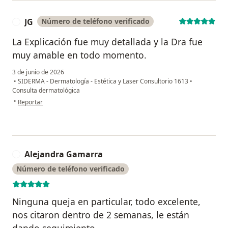
JG
Número de teléfono verificado
J
La Explicación fue muy detallada y la Dra fue
muy amable en todo momento.
3 de junio de 2026
•
SIDERMA - Dermatología - Estética y Laser Consultorio 1613
•
Consulta dermatológica
en opinión del usuario JG
•
Reportar
Alejandra Gamarra
A
Número de teléfono verificado
Ninguna queja en particular, todo excelente,
nos citaron dentro de 2 semanas, le están
dando seguimiento..