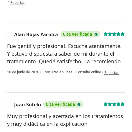
en opinión del usuario Brandon
•
Reportar
Alan Rojas Yacolca
Cita verificada
A
Fue gentil y profesional. Escucha atentamente.
Y estuvo dispuesta a saber de mi durante el
tratamiento. Quedé satisfecho. La recomiendo.
en opinión del us
18 de junio de 2026
•
Consultas en línea
•
Consulta online
•
Reportar
Juan Sotelo
Cita verificada
J
Muy profesional y acertada en los tratamientos
y muy didáctica en la explicacion