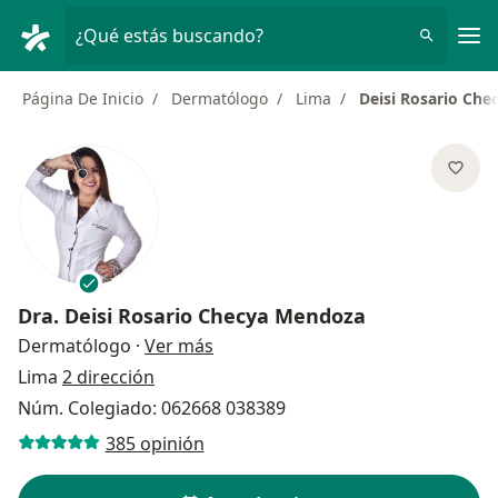
Men
¿Qué estás buscando?
Página De Inicio
Dermatólogo
Lima
Deisi Rosario Ch
Dra.
Deisi Rosario Checya Mendoza
sobre las especializaciones
Dermatólogo
·
Ver más
Lima
2 dirección
Núm. Colegiado: 062668 038389
385 opinión