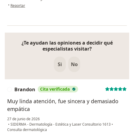
en opinión del usuario Carolina
•
Reportar
¿Te ayudan las opiniones a decidir qué
especialistas visitar?
Si
No
Brandon
Cita verificada
B
Muy linda atención, fue sincera y demasiado
empática
27 de junio de 2026
•
SIDERMA - Dermatología - Estética y Laser Consultorio 1613
•
Consulta dermatológica