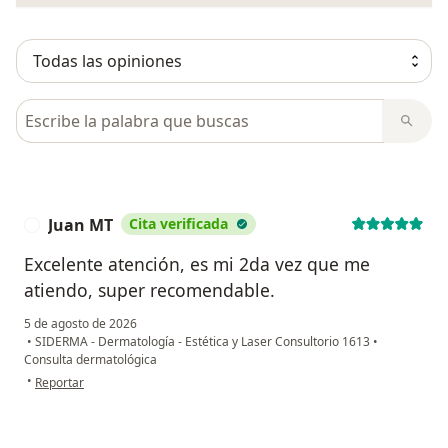
Busca en opiniones
Juan MT
Cita verificada
J
Excelente atención, es mi 2da vez que me
atiendo, super recomendable.
5 de agosto de 2026
•
SIDERMA - Dermatología - Estética y Laser Consultorio 1613
•
Consulta dermatológica
en opinión del usuario Juan MT
•
Reportar