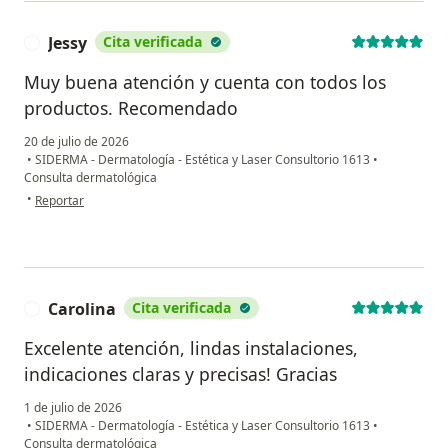
Jessy
Cita verificada
J
Muy buena atención y cuenta con todos los
productos. Recomendado
20 de julio de 2026
•
SIDERMA - Dermatología - Estética y Laser Consultorio 1613
•
Consulta dermatológica
en opinión del usuario Jessy
•
Reportar
Carolina
Cita verificada
C
Excelente atención, lindas instalaciones,
indicaciones claras y precisas! Gracias
1 de julio de 2026
•
SIDERMA - Dermatología - Estética y Laser Consultorio 1613
•
Consulta dermatológica