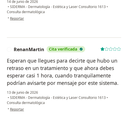
14 de junio de 2026
•
SIDERMA - Dermatología - Estética y Laser Consultorio 1613
•
Consulta dermatológica
en opinión del usuario Juan Sotelo
•
Reportar
RenanMartin
Cita verificada
R
Esperan que llegues para decirte que hubo un
retraso en un tratamiento y que ahora debes
esperar casi 1 hora, cuando tranquilamente
podrían avisarte por mensaje por este sistema.
13 de junio de 2026
•
SIDERMA - Dermatología - Estética y Laser Consultorio 1613
•
Consulta dermatológica
en opinión del usuario RenanMartin
•
Reportar