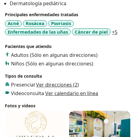
Dermatología pediátrica
Dermatológicas en términos entendibles, siempre
dispuesta a resolver inquietudes o dudas que
Principales enfermedades tratadas
presente para su Consulta Medica.
Acné
Rosácea
Psoriasis
a11y_sr
Enfermedades de las uñas
Cáncer de piel
+5
Pacientes que atiendo
Adultos (Sólo en algunas direcciones)
Niños (Sólo en algunas direcciones)
Tipos de consulta
Presencial
Ver direcciones (2)
Videoconsulta
Ver calendario en línea
Fotos y videos