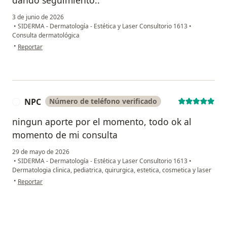
3 de junio de 2026
•
SIDERMA - Dermatología - Estética y Laser Consultorio 1613
•
Consulta dermatológica
en opinión del usuario Alejandra Gamarra
•
Reportar
NPC
Número de teléfono verificado
N
ningun aporte por el momento, todo ok al
momento de mi consulta
29 de mayo de 2026
•
SIDERMA - Dermatología - Estética y Laser Consultorio 1613
•
Dermatologia clinica, pediatrica, quirurgica, estetica, cosmetica y laser
en opinión del usuario NPC
•
Reportar