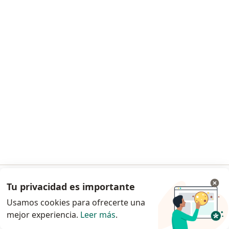
TusanDent
Odontología, Cirugía maxilofacial
Sor Tita 136, Miraflores
•
Mapa
Ningún profesional de este centro tiene citas disponibles
Mostrar perfil
Tu privacidad es importante
Ir a la app
Usamos cookies para ofrecerte una
mejor experiencia.
Leer más
.
Continuar en el navegador
Dra. Giuliana Nanetti