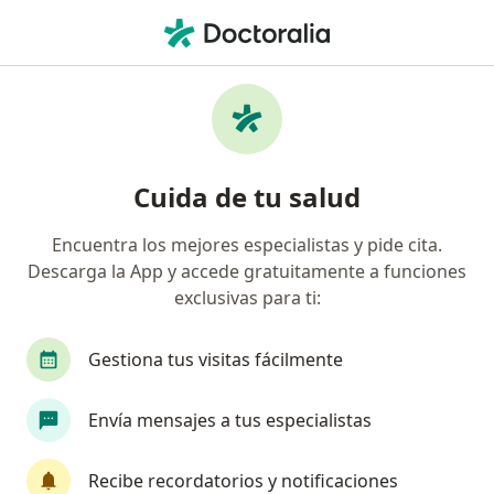
Men
Dentista • Surco, Lima
Filtros
Seguro
Mapa
Odontólogos en Surco
Cuida de tu salud
Encuentra los mejores especialistas y pide cita.
Descarga la App y accede gratuitamente a funciones
exclusivas para ti:
Gestiona tus visitas fácilmente
Odont. Renzo Rios Rosas
Envía mensajes a tus especialistas
·
Ver más
Dentista
44 opinión
Recibe recordatorios y notificaciones