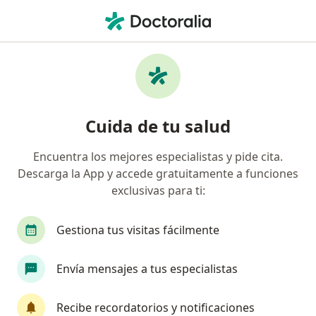
Men
Dentista • Chama, Surco, Lima
Filtros
Seguro
Mapa
Odontólogos en Chama, Surco
Cuida de tu salud
Encuentra los mejores especialistas y pide cita.
Descarga la App y accede gratuitamente a funciones
exclusivas para ti:
Gestiona tus visitas fácilmente
Dra. Edith Molina Miranda
Envía mensajes a tus especialistas
·
Ver más
Dentista
12 opinión
Recibe recordatorios y notificaciones