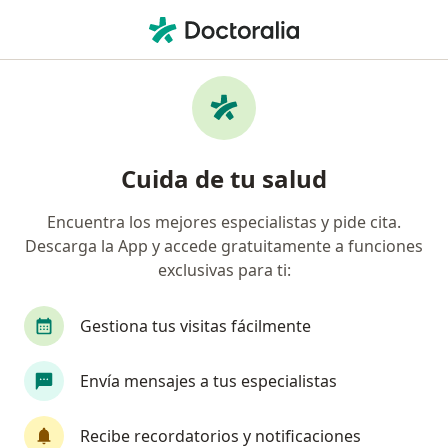
Men
Absceso Dental • Surco, Lima
Filtros
• 1
Seguro
Mapa
Especialistas en Absceso dental en Surco
Cuida de tu salud
Encuentra los mejores especialistas y pide cita.
¿Qué especialidad estás buscando?
Descarga la App y accede gratuitamente a funciones
Dentista
Cirujano maxilofacial
Cirujano 
exclusivas para ti:
Gestiona tus visitas fácilmente
Envía mensajes a tus especialistas
Recibe recordatorios y notificaciones