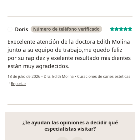
Doris
Número de teléfono verificado
D
Execelente atención de la doctora Edith Molina
junto a su equipo de trabajo,me quedo feliz
por su rapidez y exelente resultado mis dientes
están muy agradecidos.
13 de julio de 2026
•
Dra. Edith Molina
•
Curaciones de caries esteticas
en opinión del usuario Doris
•
Reportar
¿Te ayudan las opiniones a decidir qué
especialistas visitar?