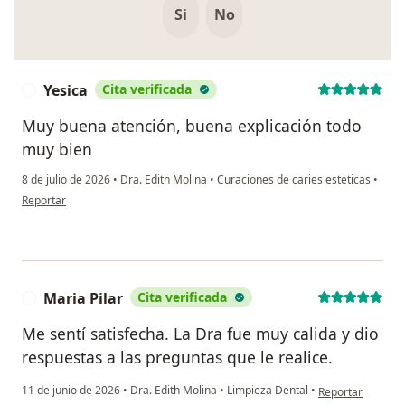
Si
No
Yesica
Cita verificada
Y
Muy buena atención, buena explicación todo
muy bien
8 de julio de 2026
•
Dra. Edith Molina
•
Curaciones de caries esteticas
•
en opinión del usuario Yesica
Reportar
Maria Pilar
Cita verificada
M
Me sentí satisfecha. La Dra fue muy calida y dio
respuestas a las preguntas que le realice.
en opinión del us
11 de junio de 2026
•
Dra. Edith Molina
•
Limpieza Dental
•
Reportar