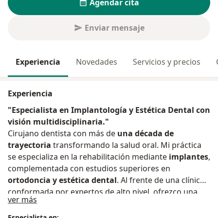
Agendar cita
Enviar mensaje
Experiencia
Novedades
Servicios y precios
Experiencia
"Especialista en Implantología y Estética Dental con
visión multidisciplinaria."
Cirujano dentista con más de
una década de
trayectoria
transformando la salud oral. Mi práctica
se especializa en la rehabilitación mediante
implantes
,
complementada con estudios superiores en
ortodoncia y estética dental
. Al frente de una clínica
conformada por expertos de alto nivel, ofrezco una
Acerca de mí
ver más
atención odontológica
profesional, personalizada y
de vanguardia
. Nos enfocamos en soluciones
Especialista en: