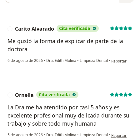
Carito Alvarado
Cita verificada
C
Me gustó la forma de explicar de parte de la
doctora
en opinión del u
6 de agosto de 2026
•
Dra. Edith Molina
•
Limpieza Dental
•
Reportar
Ornella
Cita verificada
O
La Dra me ha atendido por casi 5 años y es
excelente profesional muy delicada durante su
trabajo y sobre todo muy humana
en opinión del u
5 de agosto de 2026
•
Dra. Edith Molina
•
Limpieza Dental
•
Reportar