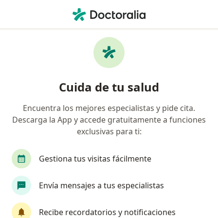
Men
Enfermedad Periodontal - Piorrea • Surco, Lima
Filtros
• 1
Seguro
Mapa
Especialistas en Enfermedad periodontal -
Cuida de tu salud
piorrea en Surco
Encuentra los mejores especialistas y pide cita.
Descarga la App y accede gratuitamente a funciones
¿Qué especialidad estás buscando?
exclusivas para ti:
Dentista
Cirujano maxilofacial
Especialis
Gestiona tus visitas fácilmente
Envía mensajes a tus especialistas
Recibe recordatorios y notificaciones