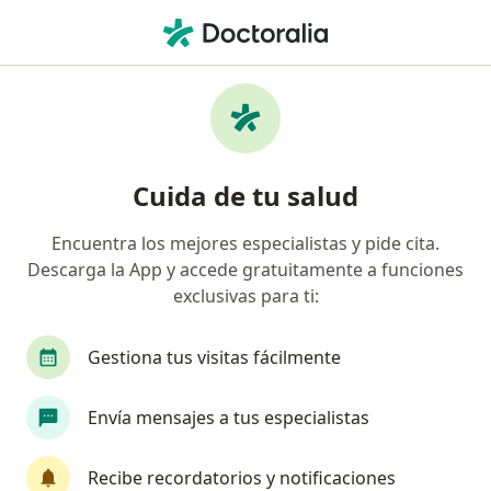
Men
Dentista • Jesús María, Lima
Filtros
Seguro
Mapa
Odontólogos en Jesús María
Cuida de tu salud
Encuentra los mejores especialistas y pide cita.
Descarga la App y accede gratuitamente a funciones
exclusivas para ti:
Gestiona tus visitas fácilmente
Dra. Katherine Fernandez Caballero
Envía mensajes a tus especialistas
·
Ver más
Dentista
153 opinión
Recibe recordatorios y notificaciones