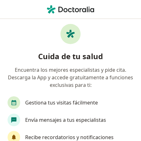
Men
Sobremordida • Surco, Lima
Filtros
• 1
Seguro
Mapa
Especialistas en Sobremordida en Surco
Cuida de tu salud
Encuentra los mejores especialistas y pide cita.
¿Qué especialidad estás buscando?
Descarga la App y accede gratuitamente a funciones
Dentista
Cirujano general
Cirujano plásti
exclusivas para ti:
Gestiona tus visitas fácilmente
Envía mensajes a tus especialistas
Recibe recordatorios y notificaciones