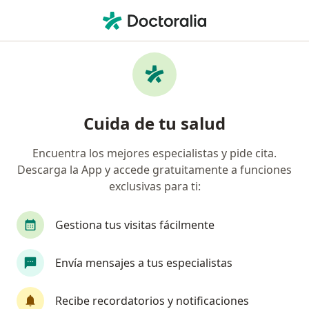
Men
Dientes Desalineados • Surco, Lima
Filtros
• 1
Seguro
Mapa
Especialistas en Dientes desalineados en
Cuida de tu salud
Surco
Encuentra los mejores especialistas y pide cita.
Descarga la App y accede gratuitamente a funciones
¿Qué especialidad estás buscando?
exclusivas para ti:
Dentista
Cirujano maxilofacial
Gestiona tus visitas fácilmente
Envía mensajes a tus especialistas
Recibe recordatorios y notificaciones