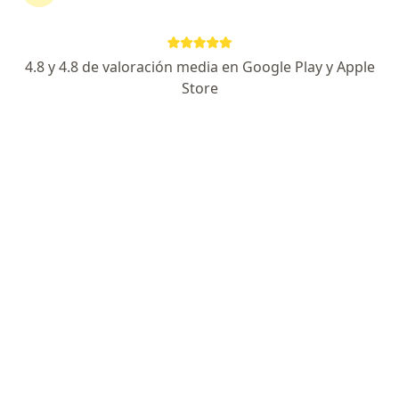
Dr. Ernesto Aguirre Vela
4.8 y 4.8 de valoración media en Google Play y Apple
·
Ver más
Dentista
Store
120 opinión
El Polo 106, Surco
•
Mapa
Consultorio Santiago de Surco
Visita Odontología
Precio sin especificar
Este especialista no ofrece reserva de cita en línea en esta dirección.
Solicita una cita