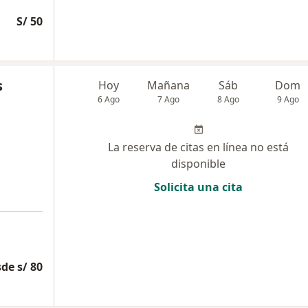
S/ 50
s
Hoy
Mañana
Sáb
Dom
6 Ago
7 Ago
8 Ago
9 Ago
La reserva de citas en línea no está
disponible
Solicita una cita
de s/ 80