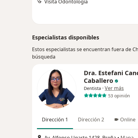
Visita Odontología
Especialistas disponibles
Estos especialistas se encuentran fuera de Ch
búsqueda
Dra. Estefani Can
Caballero
·
Ver más
Dentista
53 opinión
Dirección 1
Dirección 2
Online
Av. Alfonso Ugarte 1428, Breña
•
Mapa