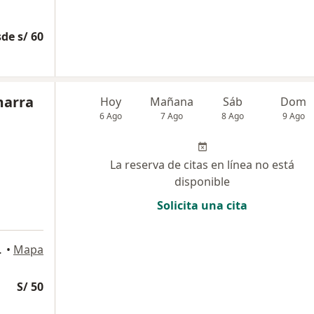
de s/ 60
marra
Hoy
Mañana
Sáb
Dom
6 Ago
7 Ago
8 Ago
9 Ago
La reserva de citas en línea no está
disponible
Solicita una cita
o 859, Lima
•
Mapa
S/ 50