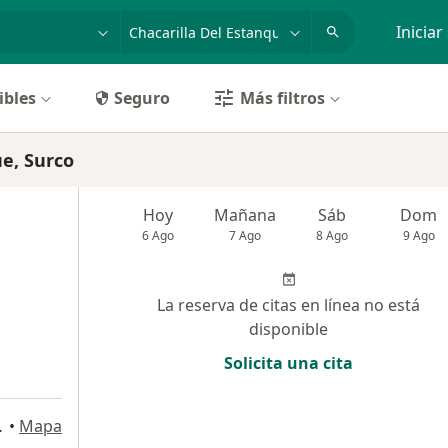
dad, enfermedad o nombre
p. ej. Lima
Iniciar
ibles
Seguro
Más filtros
e, Surco
Hoy
Mañana
Sáb
Dom
6 Ago
7 Ago
8 Ago
9 Ago
La reserva de citas en línea no está
disponible
Solicita una cita
Miraflores
•
Mapa