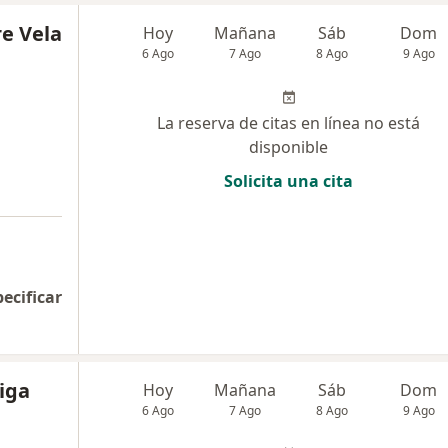
re Vela
Hoy
Mañana
Sáb
Dom
6 Ago
7 Ago
8 Ago
9 Ago
La reserva de citas en línea no está
disponible
Solicita una cita
pecificar
iga
Hoy
Mañana
Sáb
Dom
6 Ago
7 Ago
8 Ago
9 Ago