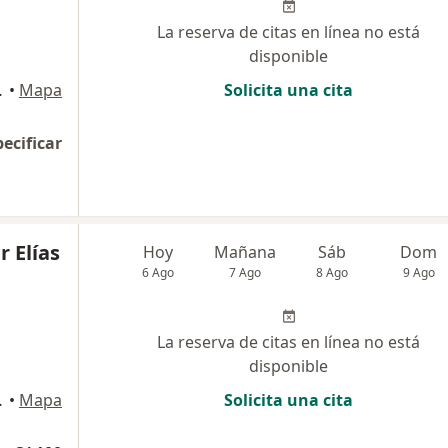
La reserva de citas en línea no está
disponible
0, Barranco
•
Mapa
Solicita una cita
pecificar
r Elías
Hoy
Mañana
Sáb
Dom
6 Ago
7 Ago
8 Ago
9 Ago
La reserva de citas en línea no está
disponible
ermoso, Surco
•
Mapa
Solicita una cita