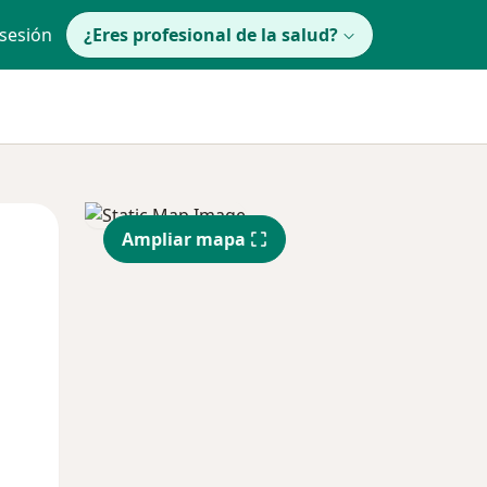
 sesión
¿Eres profesional de la salud?
lunes
Mar
Mié
Ampliar mapa
10 Ago
11 Ago
12 Ago