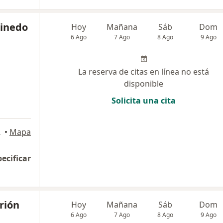
Pinedo
Hoy
Mañana
Sáb
Dom
6 Ago
7 Ago
8 Ago
9 Ago
La reserva de citas en línea no está
disponible
Solicita una cita
Lurigancho
•
Mapa
pecificar
rión
Hoy
Mañana
Sáb
Dom
6 Ago
7 Ago
8 Ago
9 Ago