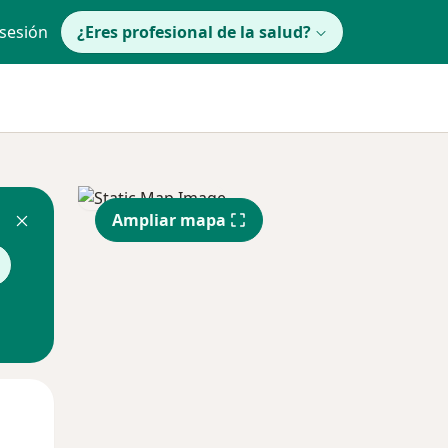
 sesión
¿Eres profesional de la salud?
Ampliar mapa
lunes
Mar
Mié
10 Ago
11 Ago
12 Ago