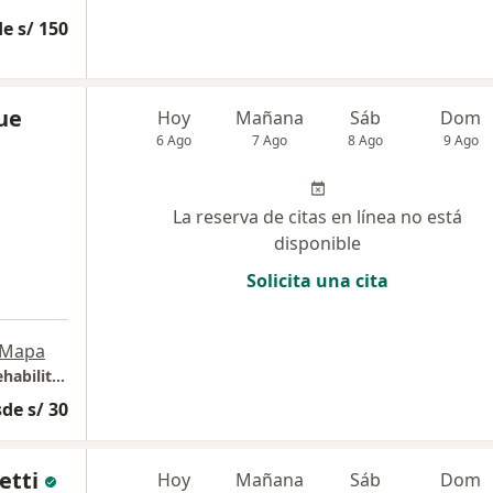
e s/ 150
ue
Hoy
Mañana
Sáb
Dom
6 Ago
7 Ago
8 Ago
9 Ago
La reserva de citas en línea no está
disponible
Solicita una cita
Mapa
Odontología General, Estética e Integral - Rehabilitación de Dientes Destruidos.
de s/ 30
etti
Hoy
Mañana
Sáb
Dom