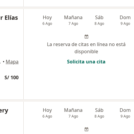
r Elías
Hoy
Mañana
Sáb
Dom
6 Ago
7 Ago
8 Ago
9 Ago
La reserva de citas en línea no está
disponible
ermoso, Surco
•
Mapa
Solicita una cita
S/ 100
ery
Hoy
Mañana
Sáb
Dom
6 Ago
7 Ago
8 Ago
9 Ago