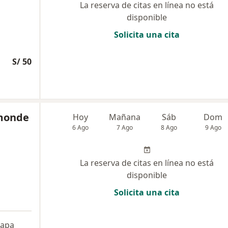
La reserva de citas en línea no está
disponible
Solicita una cita
S/ 50
amonde
Hoy
Mañana
Sáb
Dom
6 Ago
7 Ago
8 Ago
9 Ago
La reserva de citas en línea no está
disponible
Solicita una cita
apa