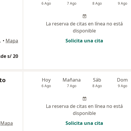
6 Ago
7 Ago
8 Ago
9 Ago
La reserva de citas en línea no está
disponible
n Juan de Miraflores
•
Mapa
Solicita una cita
de s/ 20
to
Hoy
Mañana
Sáb
Dom
6 Ago
7 Ago
8 Ago
9 Ago
La reserva de citas en línea no está
disponible
Mapa
Solicita una cita