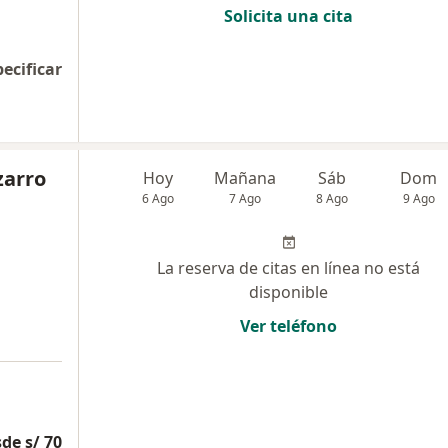
Solicita una cita
pecificar
zarro
Hoy
Mañana
Sáb
Dom
6 Ago
7 Ago
8 Ago
9 Ago
La reserva de citas en línea no está
disponible
Ver teléfono
de s/ 70