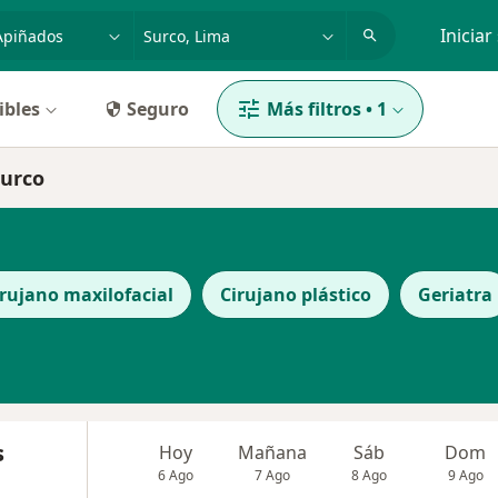
dad, enfermedad o nombre
p. ej. Lima
Iniciar
ibles
Seguro
Más filtros
•
1
Surco
irujano maxilofacial
Cirujano plástico
Geriatra
s
Hoy
Mañana
Sáb
Dom
6 Ago
7 Ago
8 Ago
9 Ago