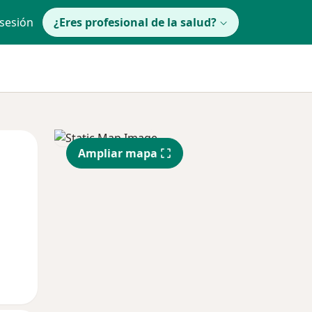
 sesión
¿Eres profesional de la salud?
Mié
Jue
Vie
Ampliar mapa
12 Ago
13 Ago
14 Ago