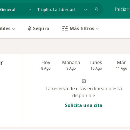
dad, enfermedad o nombre
p. ej. Lima
Iniciar
ibles
Seguro
Más filtros
r
Hoy
Mañana
lunes
Mar
8 Ago
9 Ago
10 Ago
11 Ago
La reserva de citas en línea no está
disponible
Solicita una cita