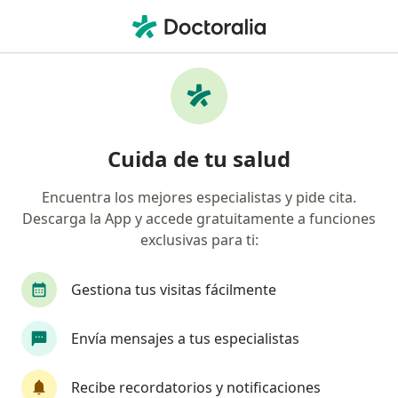
Men
Cirujano General • P j El Bosque, Trujillo, La Libertad
Filtros
Seguro
Mapa
Cirujanos generales en P.j. El Bosque, Trujillo
Cuida de tu salud
Encuentra los mejores especialistas y pide cita.
Descarga la App y accede gratuitamente a funciones
exclusivas para ti:
Gestiona tus visitas fácilmente
Dr. Alvaro Tantaleán Calle
Envía mensajes a tus especialistas
·
Ver más
Cirujano general
92 opinión
Recibe recordatorios y notificaciones