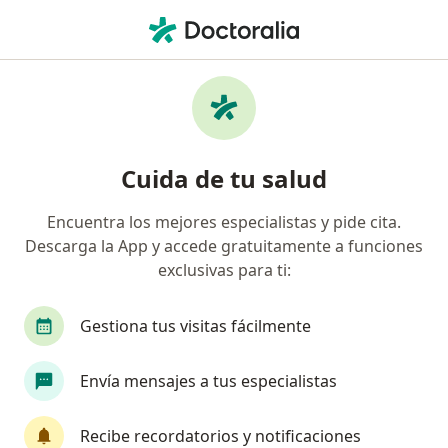
Men
Cirujano General • San Nicolas, Trujillo, La Libertad
Filtros
Seguro
Mapa
Cirujanos generales en San Nicolas, Trujillo
Cuida de tu salud
Encuentra los mejores especialistas y pide cita.
Descarga la App y accede gratuitamente a funciones
exclusivas para ti:
Gestiona tus visitas fácilmente
Dr. Alberto García
Envía mensajes a tus especialistas
·
Ver más
Cirujano general
62 opinión
Recibe recordatorios y notificaciones