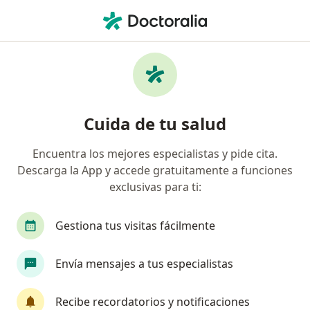
Men
Cirujano General • Covicorti, Trujillo, La Libertad
Filtros
Seguro
Mapa
Cirujanos generales en Covicorti, Trujillo
Cuida de tu salud
Encuentra los mejores especialistas y pide cita.
Descarga la App y accede gratuitamente a funciones
exclusivas para ti:
Gestiona tus visitas fácilmente
Dr. Alberto García
Envía mensajes a tus especialistas
·
Ver más
Cirujano general
62 opinión
Recibe recordatorios y notificaciones