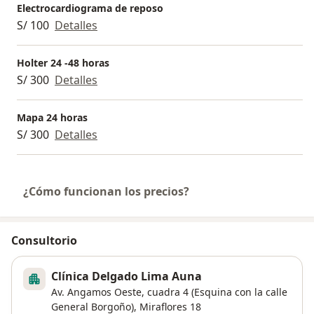
verdad, respetando la integridad de los pacientes, a
Electrocardiograma de reposo
quienes les dedico todos mis esfuerzos.
S/ 100
Detalles
Holter 24 -48 horas
S/ 300
Detalles
Mapa 24 horas
S/ 300
Detalles
¿Cómo funcionan los precios?
Consultorio
Clínica Delgado Lima Auna
Av. Angamos Oeste, cuadra 4 (Esquina con la calle
General Borgoño),
Miraflores
18