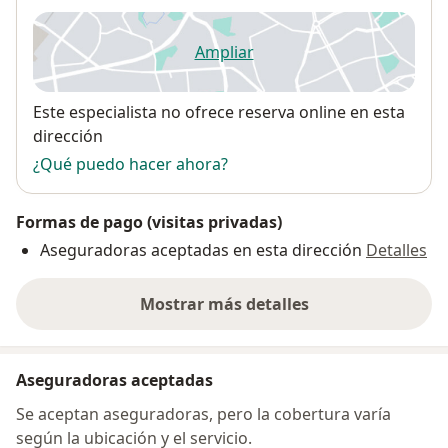
Ampliar
se abre en una nueva pestañ
Disponibilidad
Este especialista no ofrece reserva online en esta
dirección
¿Qué puedo hacer ahora?
Formas de pago (visitas privadas)
Aseguradoras aceptadas en esta dirección
Detalles
Mostrar más detalles
sobre la dirección
Aseguradoras aceptadas
Se aceptan aseguradoras, pero la cobertura varía
según la ubicación y el servicio.