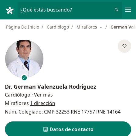
Men
¿Qué estás buscando?
Página De Inicio
Cardiólogo
Miraflores
German Val
Cambiar de ciuda
Dr.
German Valenzuela Rodriguez
sobre las especializaciones
Cardiólogo
·
Ver más
Miraflores
1 dirección
Núm. Colegiado: CMP 32253 RNE 17757 RNE 14164
Datos de contacto