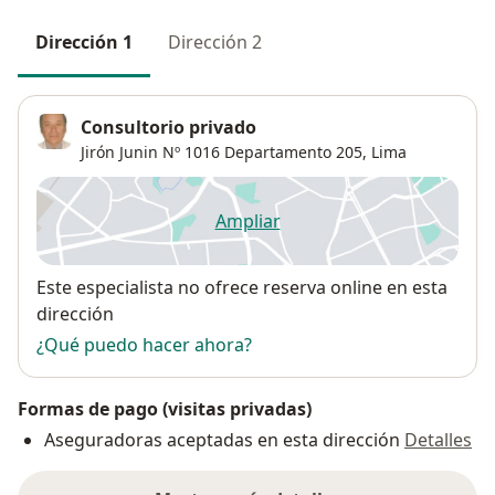
Dirección 1
Dirección 2
PUBLICACIONES
Consultorio privado
ARTÍCULOS CIENTÍFICOS
Jirón Junin Nº 1016 Departamento 205,
Lima
1. Rossell MJ. y col.
Pericardiocentesis.
Diagnóstico 1982; 10(3): 109-117.
Ampliar
se abre en una nueva pestañ
2. Rossell MJ.
Valor de la prueba ergométrica en Hipertensión
Disponibilidad
Arterial
Este especialista no ofrece reserva online en esta
Acta Médica Peruana 1991; XV (3 - 4): 9-23.
dirección
3. Rossell MJ.
¿Qué puedo hacer ahora?
Pericarditis Purulenta
Acta Médica Peruana 1992; XVI (2): 124-140.
Formas de pago (visitas privadas)
4. Kanashiro C, Rojas P, Rossell J.
Aseguradoras aceptadas en esta dirección
Detalles
Cambios en la presión arterial y en la frecuencia
cardíaca después de inyecciones