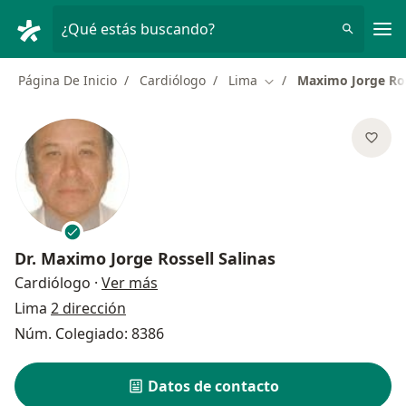
Men
¿Qué estás buscando?
Página De Inicio
Cardiólogo
Lima
Maximo Jorge Ros
Cambiar de ciudad
Dr.
Maximo Jorge Rossell Salinas
sobre las especializaciones
Cardiólogo
·
Ver más
Lima
2 dirección
Núm. Colegiado: 8386
Datos de contacto