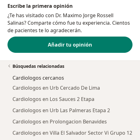
años (1985 – 1995)
Escribe la primera opinión
Revista Médica Herediana 1998; 9 (3): 109 – 118.
¿Te has visitado con Dr. Maximo Jorge Rossell
9. Rossell G., Rossell J., Mormontoy W.
Salinas? Comparte cómo fue tu experiencia. Cientos
Estudio de la endocarditis infecciosa en la era
de pacientes te lo agradecerán.
antibiótica actual. Uso y valor del
hemocultivo como método diagnóstico. Estudio
Añadir tu opinión
retrospectivo en un Hospital de
la red de salud del MINSA
(Enero 1997 – Abril 2003).
Búsquedas relacionadas
Revista Peruana de Cardiología 2004; XXX (2): 67 – 85.
Cardiologos cercanos
10. Rossell J., Rossell G.
Reporte del implante del primer marcapaso bicameral
Cardiologos en Urb Cercado De Lima
en un Hospital de la
Cardiologos en Los Sauces 2 Etapa
red de salud del MINSA.
Revista Peruana de Cardiología 2005; XXXI (1): 21 – 30.
Cardiologos en Urb Las Palmeras Etapa 2
11. Rossell MJ, Rossell G.
Cardiologos en Prolongacion Benavides
Preservación de la actividad aurícular y obtención de
un patrón hemodinámico
Cardiologos en Villa El Salvador Sector Vi Grupo 12
adecuado para revertir la insuficiencia cardiaca y renal