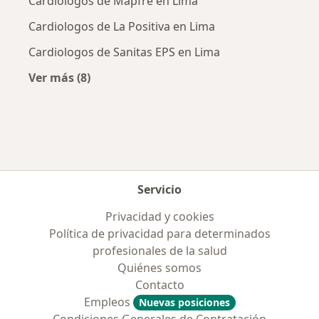
Cardiologos de Mapfre en Lima
Común a Vena Yugular Interna, detectada
tardíamente.
Cardiologos de La Positiva en Lima
Revista Peruana de Cardiología
Cardiologos de Sanitas EPS en Lima
(En Prensa)
Ver más (8)
Más en esta categoría: Aseguradoras más po
RESÚMENES DE TRABAJOS PRESENTADOS EN
EVENTOS ACADÉMICOS, CIENTÍFICOS, CULTURALES,
ETC.
RESÚMENES DE TRABAJOS PRESENTADO EN
CONGRESOS
Servicio
1. Rossell J. (co-autor) Evaluación del efecto del Timolol
endovenoso en las arritmias supraventriculares.
Privacidad y cookies
Volumen de resúmenes de trabajos de XIX Congreso
Política de privacidad para determinados
Chileno de Cardiología y Cirugía Cardiovascular. 1° al 4
profesionales de la salud
de Diciembre 1982, pág. 18.
Quiénes somos
2. Rossell J. Prueba Ergométrica en Hipertensión
Contacto
Arterial. Libro de resúmenes del X Congreso Peruano
Empleos
Nuevas posiciones
de Cardiología. 28 de Abril al 02 de Mayo 1985, pág 49.