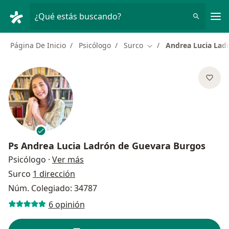
Men
¿Qué estás buscando?
Página De Inicio
Psicólogo
Surco
Andrea Lucia Lad
Cambiar de ciudad
Ps
Andrea Lucia Ladrón de Guevara Burgos
sobre las especializaciones
Psicólogo
·
Ver más
Surco
1 dirección
Núm. Colegiado: 34787
6 opinión