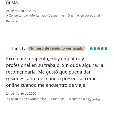
gusta.
24 de marzo de 2020
•
Consultorio en Monterrico - Casuarinas
•
Orientación vocacional
•
en opinión del usuario Ana Claudia
Reportar
Luis L.
Número de teléfono verificado
L
Excelente terapeuta, muy empática y
profesional en su trabajo. Sin duda alguna, la
recomendaría. Me gustó que pueda dar
sesiones tanto de manera presencial como
online cuando me encuentro de viaje.
24 de marzo de 2020
en opinión del usua
•
Consultorio en Monterrico - Casuarinas
•
Psicoterapia
•
Reportar