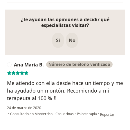
¿Te ayudan las opiniones a decidir qué
especialistas visitar?
Si
No
Ana Maria B.
Número de teléfono verificado
A
Me atiendo con ella desde hace un tiempo y me
ha ayudado un montón. Recomiendo a mi
terapeuta al 100 % !!
24 de marzo de 2020
en opinión del usu
•
Consultorio en Monterrico - Casuarinas
•
Psicoterapia
•
Reportar