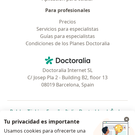
Para profesionales
Precios
Servicios para especialistas
Guías para especialistas
Condiciones de los Planes Doctoralia
Contacto
Doctoralia - Página de inicio
Doctoralia Internet SL
C/ Josep Pla 2 - Building B2, floor 13
08019 Barcelona, Spain
se abre en una nueva pestaña
se abre en una nueva pestaña
se abre en una nueva pestaña
se abre en una nueva pes
se abre en 
se a
Polska
,
Türkiye
,
España
,
Italia
,
Deutschland
,
Česko
,
se abre en una nueva pestaña
se abre en una nueva pestaña
se abre en una nueva pestaña
se abre en una nueva p
se abre en 
se abr
Portugal
,
México
,
Chile
,
Brasil
,
Argentina
,
Perú
,
Tu privacidad es importante
se abre en una nueva pe
Colombia
Usamos cookies para ofrecerte una