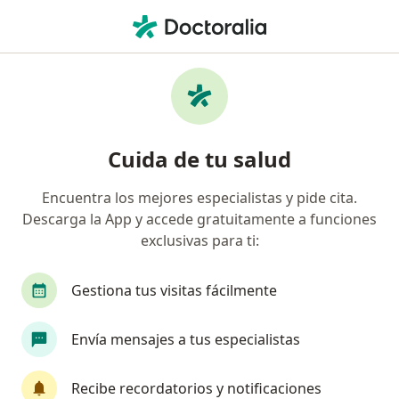
Men
Psicólogo • Surco, Lima
Filtros
Seguro:
Jockey Salud
Psicólogos recomendados de Jockey Salud
Cuida de tu salud
en Surco
Encuentra los mejores especialistas y pide cita.
Descarga la App y accede gratuitamente a funciones
exclusivas para ti:
Gestiona tus visitas fácilmente
Envía mensajes a tus especialistas
Ps Santiago Manuel Sarmiento Rojas
·
Ver más
Psicólogo
Recibe recordatorios y notificaciones
78 opinión