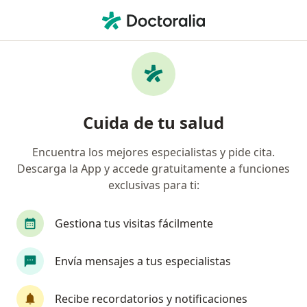
Men
Trastorno Ciclotímico • Surco, Lima
Filtros
• 1
Seguro
Mapa
Especialistas en Trastorno ciclotímico en
Cuida de tu salud
Surco
Encuentra los mejores especialistas y pide cita.
Descarga la App y accede gratuitamente a funciones
¿Qué especialidad estás buscando?
exclusivas para ti:
Psicólogo
Gestiona tus visitas fácilmente
Envía mensajes a tus especialistas
Recibe recordatorios y notificaciones