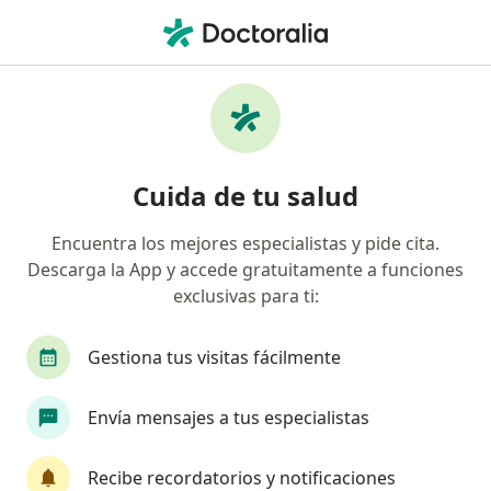
Men
Primera Visita Psicología • Surco, Lima
Filtros
• 1
Seguro
Mapa
Especialistas en Primera visita Psicología
Cuida de tu salud
Surco
Encuentra los mejores especialistas y pide cita.
Descarga la App y accede gratuitamente a funciones
¿Qué especialidad estás buscando?
exclusivas para ti:
Psicólogo
Gestiona tus visitas fácilmente
Envía mensajes a tus especialistas
Recibe recordatorios y notificaciones